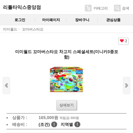
리틀타익스중앙점
카테고리
검색
로그인
마이페이지
장바구니
관심상품
미미월드
꼬마버스타요
2
미미월드 꼬마버스타요 차고지 스페셜세트(미니카3종포
함)
상세보기
상품가 :
165,000
원
적립금:300원
배송비 :
(조건)
!
지역별
!