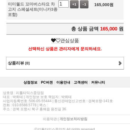
미미월드 꼬마버스타요 차
165,000
원
+1
-1
고지 스페셜세트(미니카3종
포함)
총 상품 금액
165,000
원
관심상품
선택하신 상품은 관리자에게 문의하세요.
상품리뷰
[0]
상점정보
PC버젼
이용안내
고객센터
커뮤니티
상호명 : 리틀타익스중앙점
대표 : 박희태 | 개인정보 보호 책임자 : 박희태
사업자등록번호 :506-05-55444 | 통신판매업신고번호 : 경북포항-141호
전화 : 010.6588.5778 | 팩스 :
주소 : 경북 포항시 북구 흥해읍 용전길 36
이용약관
|
개인정보처리방침
ⓒ리틀타익스중앙점 All rights reserved.