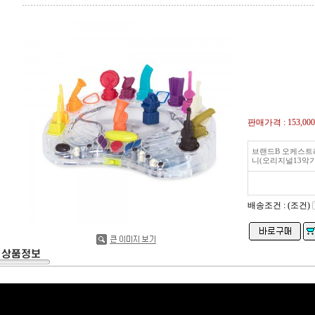
판매가격 :
153,00
브랜드B 오케스트
니(오리지널13악기
배송조건 : (조건)