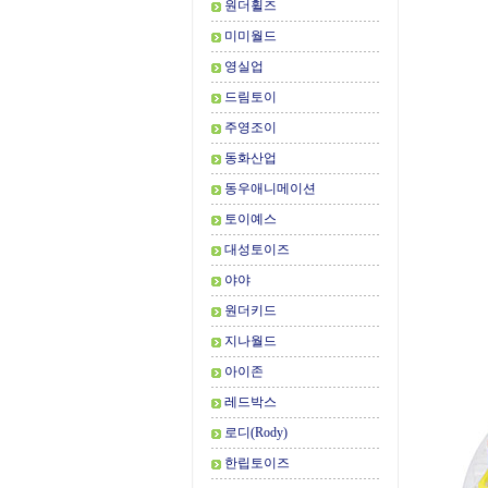
원더휠즈
미미월드
영실업
드림토이
주영조이
동화산업
동우애니메이션
토이예스
대성토이즈
야야
원더키드
지나월드
아이존
레드박스
로디(Rody)
한립토이즈