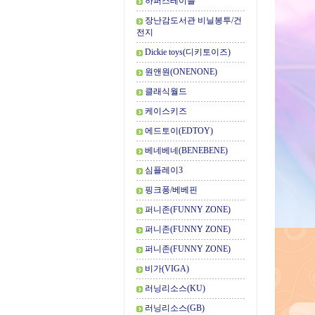
하퍼스테이블
장난감도서관 비닐봉투/건
전지
Dickie toys(디키토이즈)
원앤원(ONENONE)
클래식월드
케이스키즈
에드토이(EDTOY)
베네베네(BENEBENE)
심플레이3
핑크퐁/베베핀
퍼니존(FUNNY ZONE)
퍼니존(FUNNY ZONE)
퍼니존(FUNNY ZONE)
비가(VIGA)
러닝리소스(KU)
러닝리소스(GB)