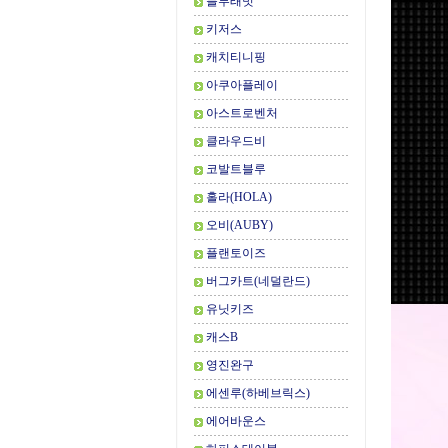
블루래빗
키저스
캐치티니핑
아쿠아플레이
아스트로벤처
클라우드비
코발트블루
홀라(HOLA)
오비(AUBY)
플랜토이즈
버그카트(네덜란드)
유닛키즈
캐스B
영진완구
에센루(하베브릭스)
에어바운스