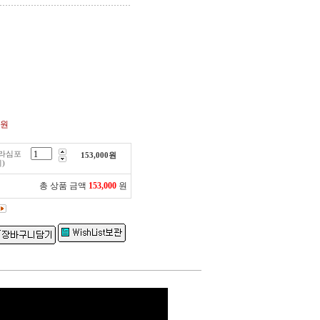
0원
라심포
153,000
원
)
총 상품 금액
153,000
원