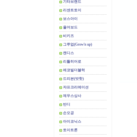
기타브랜드
리센트토이
보스아이
올어보드
비키즈
그루업(Grow'n up)
캔디스
리틀히어로
에코빌더블럭
드리븐(밧핫)
쟈프크리에이션
제우스상사
반디
손오공
아이코닉스
토이트론