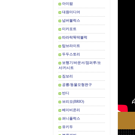
아이팜
대원미디어
넘버블럭스
미카포트
따라락뚝딱블럭
탑브라이트
두두스토리
보행기/바운서/점퍼루/쏘
서/카시트
짐보리
공룡/동물모형완구
반디
브리오(BRIO)
베이비온리
퍼니플럭스
유키두