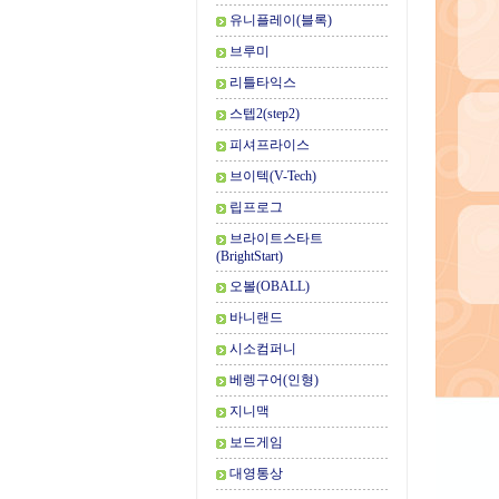
유니플레이(블록)
브루미
리틀타익스
스텝2(step2)
피셔프라이스
브이텍(V-Tech)
립프로그
브라이트스타트
(BrightStart)
오볼(OBALL)
바니랜드
시소컴퍼니
베렝구어(인형)
지니맥
보드게임
대영통상