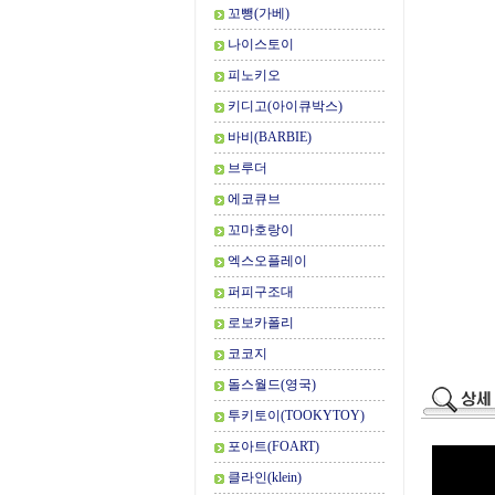
꼬뺑(가베)
나이스토이
피노키오
키디고(아이큐박스)
바비(BARBIE)
브루더
에코큐브
꼬마호랑이
엑스오플레이
퍼피구조대
로보카폴리
코코지
돌스월드(영국)
투키토이(TOOKYTOY)
포아트(FOART)
클라인(klein)