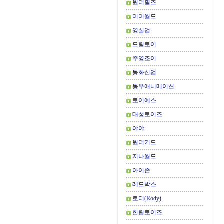
원더휠즈
미미월드
영실업
드림토이
주영조이
동화산업
동우애니메이션
토이예스
대성토이즈
야야
원더키드
지나월드
아이존
레드박스
로디(Rody)
한립토이즈