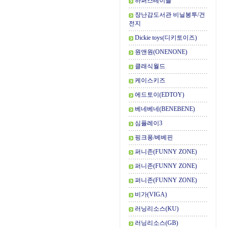
하퍼스테이블
장난감도서관 비닐봉투/건
전지
Dickie toys(디키토이즈)
원앤원(ONENONE)
클래식월드
케이스키즈
에드토이(EDTOY)
베네베네(BENEBENE)
심플레이3
핑크퐁/베베핀
퍼니존(FUNNY ZONE)
퍼니존(FUNNY ZONE)
퍼니존(FUNNY ZONE)
비가(VIGA)
러닝리소스(KU)
러닝리소스(GB)