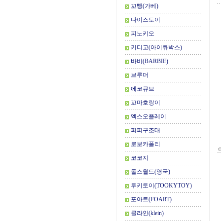
꼬뺑(가베)
나이스토이
피노키오
키디고(아이큐박스)
바비(BARBIE)
브루더
에코큐브
꼬마호랑이
엑스오플레이
퍼피구조대
로보카폴리
코코지
돌스월드(영국)
투키토이(TOOKYTOY)
포아트(FOART)
클라인(klein)