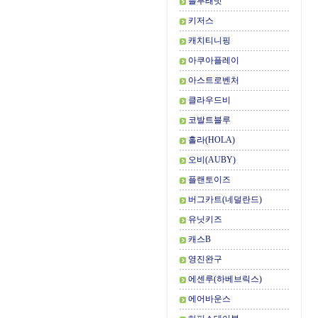
블루래빗
키저스
캐치티니핑
아쿠아플레이
아스트로벤처
클라우드비
코발트블루
홀라(HOLA)
오비(AUBY)
플랜토이즈
버그카트(네덜란드)
유닛키즈
캐스B
영진완구
에센루(하베브릭스)
에어바운스