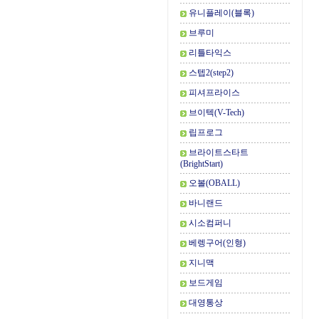
유니플레이(블록)
브루미
리틀타익스
스텝2(step2)
피셔프라이스
브이텍(V-Tech)
립프로그
브라이트스타트
(BrightStart)
오볼(OBALL)
바니랜드
시소컴퍼니
베렝구어(인형)
지니맥
보드게임
대영통상