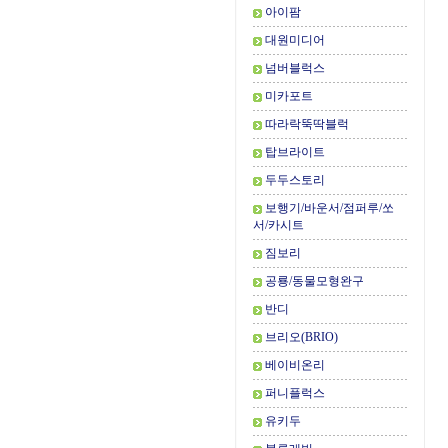
아이팜
대원미디어
넘버블럭스
미카포트
따라락뚝딱블럭
탑브라이트
두두스토리
보행기/바운서/점퍼루/쏘
서/카시트
짐보리
공룡/동물모형완구
반디
브리오(BRIO)
베이비온리
퍼니플럭스
유키두