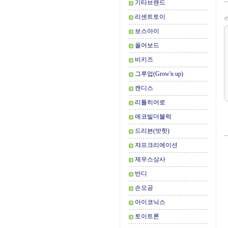
기타브랜드
리센트토이
보스아이
올어보드
비키즈
그루업(Grow'n up)
캔디스
리틀히어로
에코빌더블럭
드리븐(밧핫)
쟈프크리에이션
제우스상사
반디
손오공
아이코닉스
토이트론