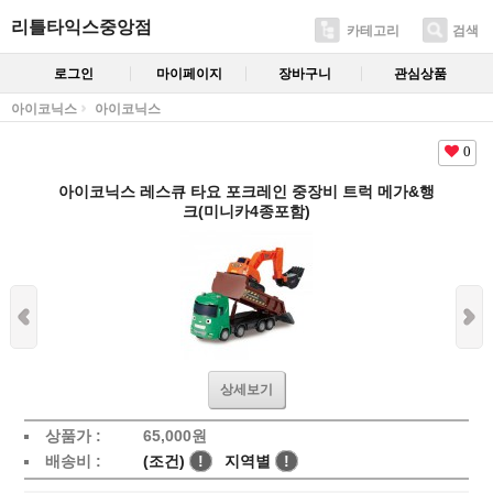
리틀타익스중앙점
카테고리
검색
로그인
마이페이지
장바구니
관심상품
아이코닉스
아이코닉스
0
아이코닉스 레스큐 타요 포크레인 중장비 트럭 메가&행
크(미니카4종포함)
상세보기
상품가 :
65,000
원
배송비 :
(조건)
!
지역별
!