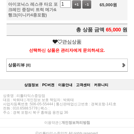
아이코닉스 레스큐 타요 포
65,000
원
+1
-1
크레인 중장비 트럭 메가&
행크(미니카4종포함)
총 상품 금액
65,000
원
관심상품
선택하신 상품은 관리자에게 문의하세요.
상품리뷰
[0]
상점정보
PC버젼
이용안내
고객센터
커뮤니티
상호명 : 리틀타익스중앙점
대표 : 박희태 | 개인정보 보호 책임자 : 박희태
사업자등록번호 :506-05-55444 | 통신판매업신고번호 : 경북포항-141호
전화 : 010.6588.5778 | 팩스 :
주소 : 경북 포항시 북구 흥해읍 용전길 36
이용약관
|
개인정보처리방침
ⓒ리틀타익스중앙점 All rights reserved.