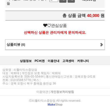
들
총 상품 금액
40,000
원
관심상품
선택하신 상품은 관리자에게 문의하세요.
상품리뷰
[0]
상점정보
PC버젼
이용안내
고객센터
커뮤니티
상호명 : 리틀타익스중앙점
대표 : 박희태 | 개인정보 보호 책임자 : 박희태
사업자등록번호 :506-05-55444 | 통신판매업신고번호 : 경북포항-141호
전화 : 010.6588.5778 | 팩스 :
주소 : 경북 포항시 북구 흥해읍 용전길 36
이용약관
|
개인정보처리방침
ⓒ리틀타익스중앙점 All rights reserved.
Make
Shop