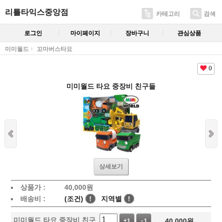
리틀타익스중앙점
카테고리
검색
로그인
마이페이지
장바구니
관심상품
미미월드
꼬마버스타요
0
미미월드 타요 중장비 친구들
상세보기
상품가 :
40,000
원
배송비 :
(조건)
!
지역별
!
미미월드 타요 중장비 친구
40,000
원
+1
-1