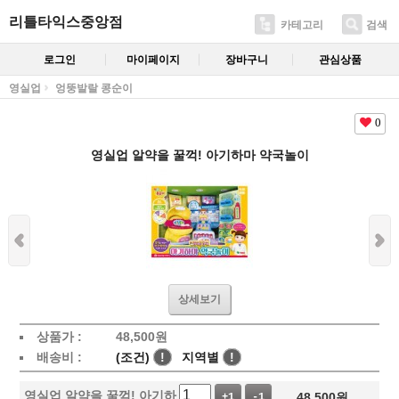
리틀타익스중앙점
카테고리
검색
로그인
마이페이지
장바구니
관심상품
영실업
엉뚱발랄 콩순이
0
영실업 알약을 꿀꺽! 아기하마 약국놀이
상세보기
상품가 :
48,500
원
배송비 :
(조건)
!
지역별
!
영실업 알약을 꿀꺽! 아기하
48,500
원
+1
-1