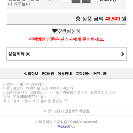
마 약국놀이
총 상품 금액
48,500
원
관심상품
선택하신 상품은 관리자에게 문의하세요.
상품리뷰
[0]
상점정보
PC버젼
이용안내
고객센터
커뮤니티
상호명 : 리틀타익스중앙점
대표 : 박희태 | 개인정보 보호 책임자 : 박희태
사업자등록번호 :506-05-55444 | 통신판매업신고번호 : 경북포항-141호
전화 : 010.6588.5778 | 팩스 :
주소 : 경북 포항시 북구 흥해읍 용전길 36
이용약관
|
개인정보처리방침
ⓒ리틀타익스중앙점 All rights reserved.
Make
Shop