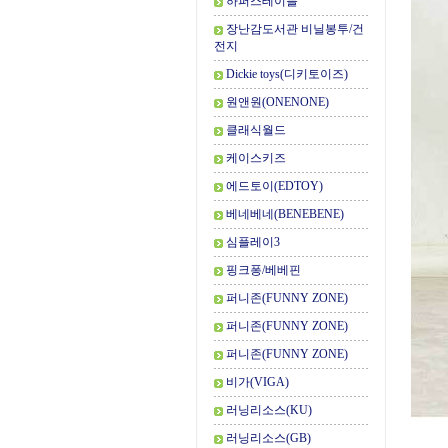
하퍼스테이블
장난감도서관 비닐봉투/건
전지
Dickie toys(디키토이즈)
원앤원(ONENONE)
클래식월드
케이스키즈
에드토이(EDTOY)
베네베네(BENEBENE)
심플레이3
핑크퐁/베베핀
퍼니존(FUNNY ZONE)
퍼니존(FUNNY ZONE)
퍼니존(FUNNY ZONE)
비가(VIGA)
러닝리소스(KU)
러닝리소스(GB)