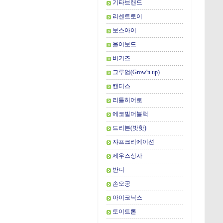
기타브랜드
리센트토이
보스아이
올어보드
비키즈
그루업(Grow'n up)
캔디스
리틀히어로
에코빌더블럭
드리븐(밧핫)
쟈프크리에이션
제우스상사
반디
손오공
아이코닉스
토이트론