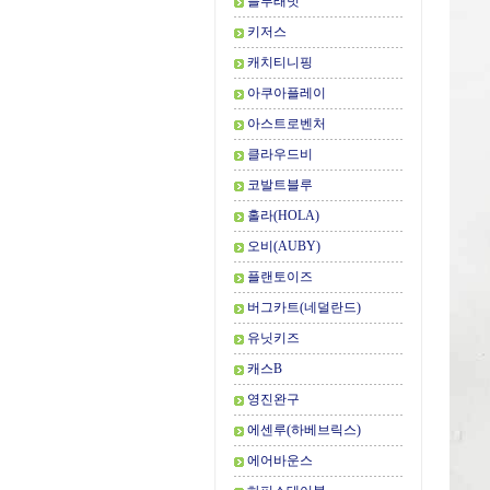
블루래빗
키저스
캐치티니핑
아쿠아플레이
아스트로벤처
클라우드비
코발트블루
홀라(HOLA)
오비(AUBY)
플랜토이즈
버그카트(네덜란드)
유닛키즈
캐스B
영진완구
에센루(하베브릭스)
에어바운스