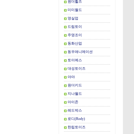
원더휠즈
미미월드
영실업
드림토이
주영조이
동화산업
동우애니메이션
토이예스
대성토이즈
야야
원더키드
지나월드
아이존
레드박스
로디(Rody)
한립토이즈