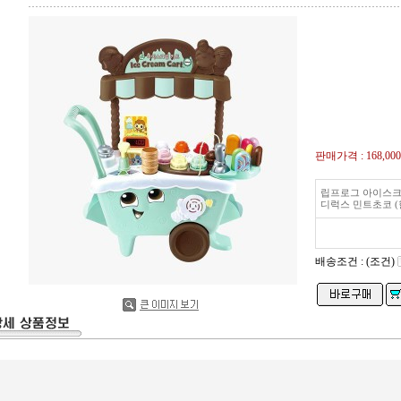
판매가격 :
168,00
립프로그 아이스크
디럭스 민트초코 (
배송조건 : (조건)