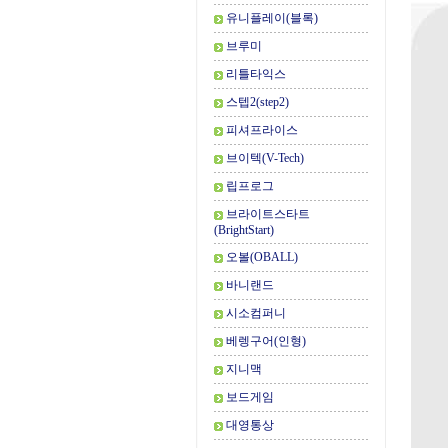
유니플레이(블록)
브루미
리틀타익스
스텝2(step2)
피셔프라이스
브이텍(V-Tech)
립프로그
브라이트스타트
(BrightStart)
오볼(OBALL)
바니랜드
시소컴퍼니
베렝구어(인형)
지니맥
보드게임
대영통상