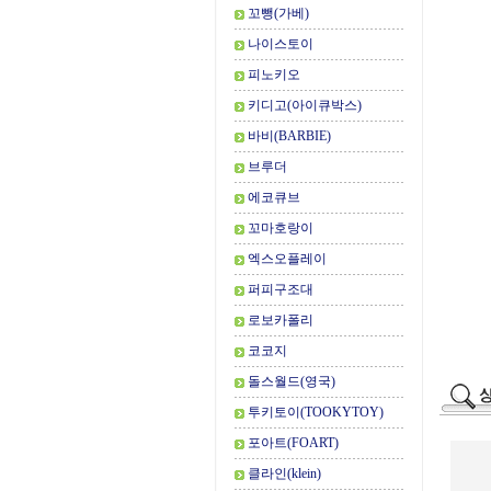
꼬뺑(가베)
나이스토이
피노키오
키디고(아이큐박스)
바비(BARBIE)
브루더
에코큐브
꼬마호랑이
엑스오플레이
퍼피구조대
로보카폴리
코코지
돌스월드(영국)
투키토이(TOOKYTOY)
포아트(FOART)
클라인(klein)