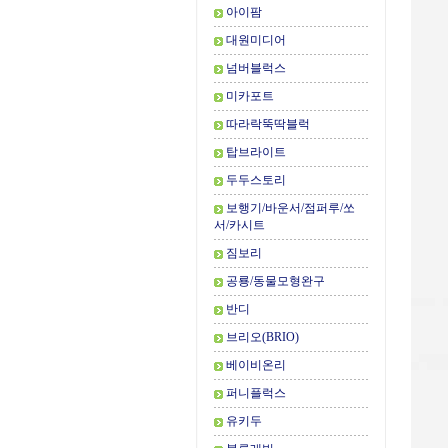
아이팜
대원미디어
넘버블럭스
미카포트
따라락뚝딱블럭
탑브라이트
두두스토리
보행기/바운서/점퍼루/쏘
서/카시트
짐보리
공룡/동물모형완구
반디
브리오(BRIO)
베이비온리
퍼니플럭스
유키두