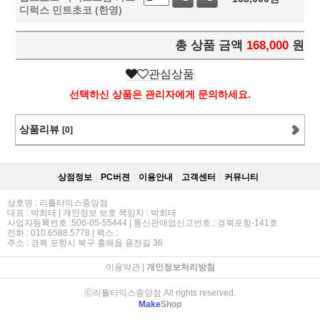
디럭스 민트초코 (한영)
총 상품 금액
168,000
원
관심상품
선택하신 상품은 관리자에게 문의하세요.
상품리뷰
[0]
상점정보
PC버젼
이용안내
고객센터
커뮤니티
상호명 : 리틀타익스중앙점
대표 : 박희태 | 개인정보 보호 책임자 : 박희태
사업자등록번호 :506-05-55444 | 통신판매업신고번호 : 경북포항-141호
전화 : 010.6588.5778 | 팩스 :
주소 : 경북 포항시 북구 흥해읍 용전길 36
이용약관
|
개인정보처리방침
ⓒ리틀타익스중앙점 All rights reserved.
Make
Shop