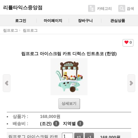
리틀타익스중앙점
카테고리
검색
로그인
마이페이지
장바구니
관심상품
립프로그
립프로그
0
립프로그 아이스크림 카트 디럭스 민트초코 (한영)
상세보기
상품가 :
168,000
원
배송비 :
(조건)
!
지역별
!
립프로그 아이스크림 카트
168,000
원
+1
-1