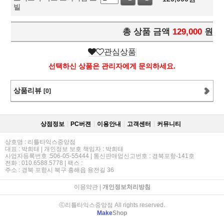
빌
총 상품 금액
129,000
원
관심상품
선택하신 상품은 관리자에게 문의하세요.
상품리뷰
[0]
상점정보
PC버젼
이용안내
고객센터
커뮤니티
상호명 : 리틀타익스중앙점
대표 : 박희태 | 개인정보 보호 책임자 : 박희태
사업자등록번호 :506-05-55444 | 통신판매업신고번호 : 경북포항-141호
전화 : 010.6588.5778 | 팩스 :
주소 : 경북 포항시 북구 흥해읍 용전길 36
이용약관
|
개인정보처리방침
ⓒ리틀타익스중앙점 All rights reserved.
Make
Shop