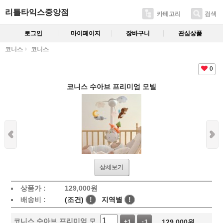
리틀타익스중앙점
카테고리
검색
로그인
마이페이지
장바구니
관심상품
코니스
코니스
0
코니스 수아브 프리미엄 모빌
상세보기
상품가 :
129,000
원
배송비 :
(조건)
!
지역별
!
코니스 수아브 프리미엄 모
129,000
원
+1
-1