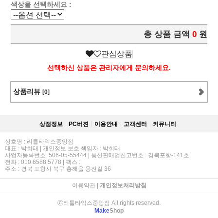
색상을 선택하세요 :
총 상품 금액
0
원
관심상품
선택하신 상품은 관리자에게 문의하세요.
상품리뷰
[0]
상점정보
PC버젼
이용안내
고객센터
커뮤니티
상호명 : 리틀타익스중앙점
대표 : 박희태 | 개인정보 보호 책임자 : 박희태
사업자등록번호 :506-05-55444 | 통신판매업신고번호 : 경북포항-141호
전화 : 010.6588.5778 | 팩스 :
주소 : 경북 포항시 북구 흥해읍 용전길 36
이용약관
|
개인정보처리방침
ⓒ리틀타익스중앙점 All rights reserved.
Make
Shop