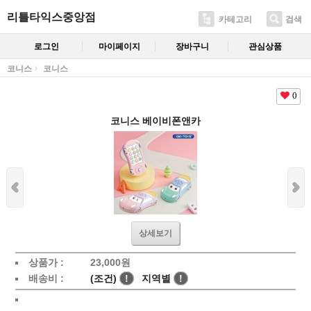
리틀타익스중앙점
카테고리
검색
로그인
마이페이지
장바구니
관심상품
코니스
코니스
0
코니스 베이비폰앤카
상세보기
상품가 :
23,000
원
배송비 :
(조건)
!
지역별
!