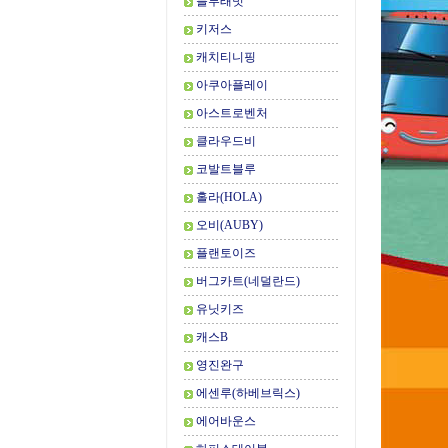
블루래빗
키저스
캐치티니핑
아쿠아플레이
아스트로벤처
클라우드비
코발트블루
홀라(HOLA)
오비(AUBY)
플랜토이즈
버그카트(네덜란드)
유닛키즈
캐스B
영진완구
에센루(하베브릭스)
에어바운스