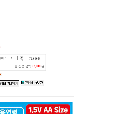
원
더버스
72,000
원
총 상품 금액
72,000
원