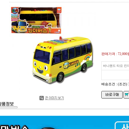
판매가격 :
72,000
바니랜드 타요 킨
배송조건 : (조건)