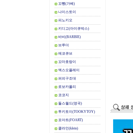
꼬뺑(가베)
나이스토이
피노키오
키디고(아이큐박스)
바비(BARBIE)
브루더
에코큐브
꼬마호랑이
엑스오플레이
퍼피구조대
로보카폴리
코코지
돌스월드(영국)
투키토이(TOOKYTOY)
포아트(FOART)
클라인(klein)