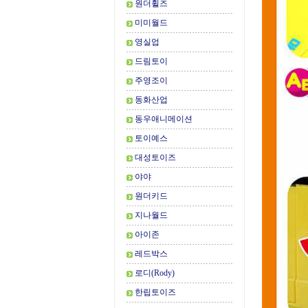
원더휠즈
미미월드
영실업
드림토이
주영조이
동화산업
동우애니메이션
토이예스
대성토이즈
야야
원더키드
지나월드
아이존
레드박스
로디(Rody)
한립토이즈