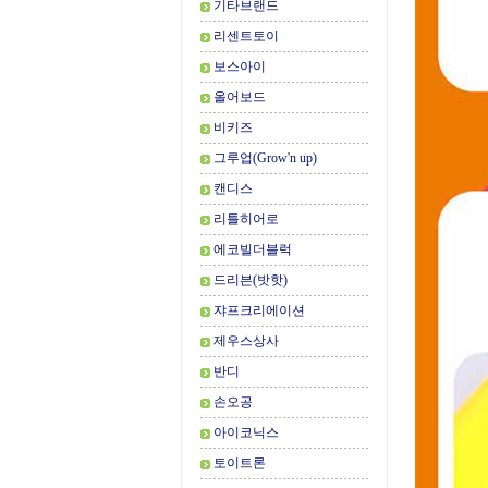
기타브랜드
리센트토이
보스아이
올어보드
비키즈
그루업(Grow'n up)
캔디스
리틀히어로
에코빌더블럭
드리븐(밧핫)
쟈프크리에이션
제우스상사
반디
손오공
아이코닉스
토이트론