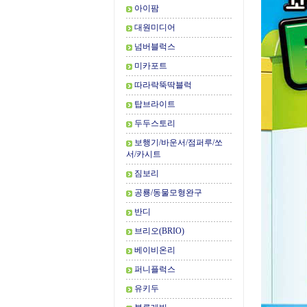
아이팜
대원미디어
넘버블럭스
미카포트
따라락뚝딱블럭
탑브라이트
두두스토리
보행기/바운서/점퍼루/쏘
서/카시트
짐보리
공룡/동물모형완구
반디
브리오(BRIO)
베이비온리
퍼니플럭스
유키두