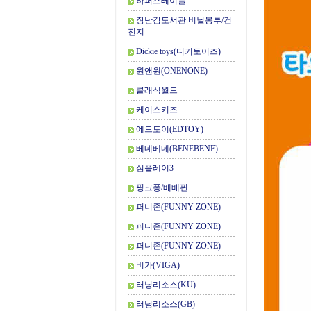
하퍼스테이블
장난감도서관 비닐봉투/건
전지
Dickie toys(디키토이즈)
원앤원(ONENONE)
클래식월드
케이스키즈
에드토이(EDTOY)
베네베네(BENEBENE)
심플레이3
핑크퐁/베베핀
퍼니존(FUNNY ZONE)
퍼니존(FUNNY ZONE)
퍼니존(FUNNY ZONE)
비가(VIGA)
러닝리소스(KU)
러닝리소스(GB)