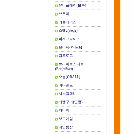
유니플레이(블록)
브루미
리틀타익스
스텝2(step2)
피셔프라이스
브이텍(V-Tech)
립프로그
브라이트스타트
(BrightStart)
오볼(OBALL)
바니랜드
시소컴퍼니
베렝구어(인형)
지니맥
보드게임
대영통상