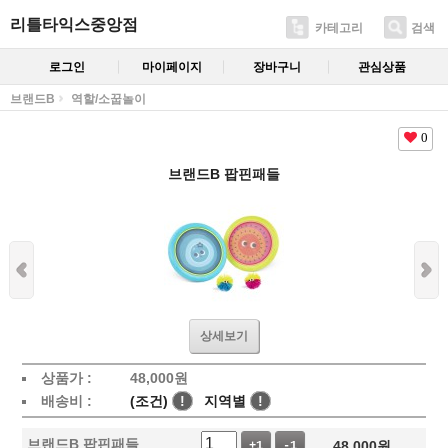
리틀타익스중앙점
카테고리
검색
로그인
마이페이지
장바구니
관심상품
브랜드B
역할/소꿉놀이
0
브랜드B 팝핀패들
상세보기
상품가 :
48,000
원
배송비 :
(조건)
!
지역별
!
브랜드B 팝핀패들
48,000
원
+1
-1