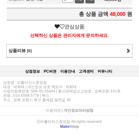
총 상품 금액
48,000
원
관심상품
선택하신 상품은 관리자에게 문의하세요.
상품리뷰
[0]
상점정보
PC버젼
이용안내
고객센터
커뮤니티
상호명 : 리틀타익스중앙점
대표 : 박희태 | 개인정보 보호 책임자 : 박희태
사업자등록번호 :506-05-55444 | 통신판매업신고번호 : 경북포항-141호
전화 : 010.6588.5778 | 팩스 :
주소 : 경북 포항시 북구 흥해읍 용전길 36
이용약관
|
개인정보처리방침
ⓒ리틀타익스중앙점 All rights reserved.
Make
Shop