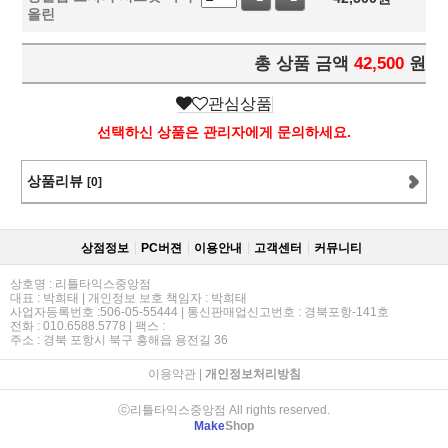
올린
총 상품 금액
42,500
원
관심상품
선택하신 상품은 관리자에게 문의하세요.
상품리뷰
[0]
상점정보
PC버젼
이용안내
고객센터
커뮤니티
상호명 : 리틀타익스중앙점
대표 : 박희태 | 개인정보 보호 책임자 : 박희태
사업자등록번호 :506-05-55444 | 통신판매업신고번호 : 경북포항-141호
전화 : 010.6588.5778 | 팩스 :
주소 : 경북 포항시 북구 흥해읍 용전길 36
이용약관
|
개인정보처리방침
ⓒ리틀타익스중앙점 All rights reserved.
Make
Shop