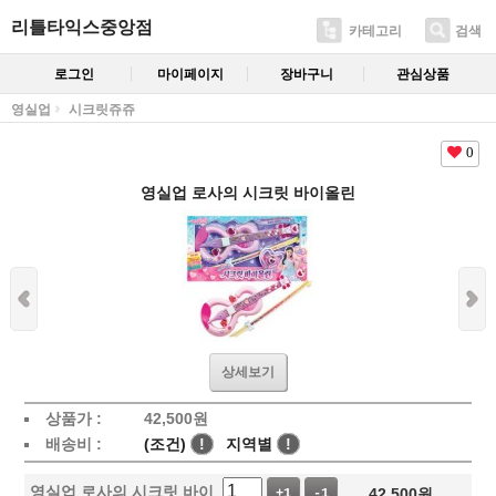
리틀타익스중앙점
카테고리
검색
로그인
마이페이지
장바구니
관심상품
영실업
시크릿쥬쥬
0
영실업 로사의 시크릿 바이올린
상세보기
상품가 :
42,500
원
배송비 :
(조건)
!
지역별
!
영실업 로사의 시크릿 바이
42,500
원
+1
-1