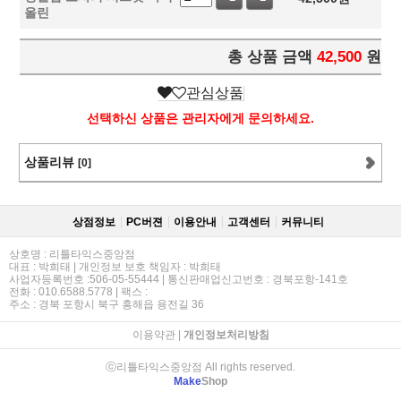
올린
총 상품 금액
42,500
원
관심상품
선택하신 상품은 관리자에게 문의하세요.
상품리뷰
[0]
상점정보
PC버젼
이용안내
고객센터
커뮤니티
상호명 : 리틀타익스중앙점
대표 : 박희태 | 개인정보 보호 책임자 : 박희태
사업자등록번호 :506-05-55444 | 통신판매업신고번호 : 경북포항-141호
전화 : 010.6588.5778 | 팩스 :
주소 : 경북 포항시 북구 흥해읍 용전길 36
이용약관
|
개인정보처리방침
ⓒ리틀타익스중앙점 All rights reserved.
Make
Shop