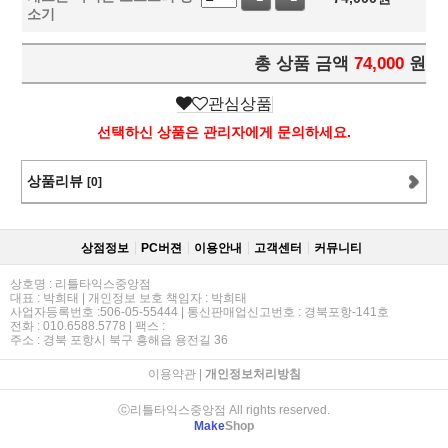
소기
총 상품 금액
74,000
원
관심상품
선택하신 상품은 관리자에게 문의하세요.
상품리뷰
[0]
상점정보
PC버젼
이용안내
고객센터
커뮤니티
상호명 : 리틀타익스중앙점
대표 : 박희태 | 개인정보 보호 책임자 : 박희태
사업자등록번호 :506-05-55444 | 통신판매업신고번호 : 경북포항-141호
전화 : 010.6588.5778 | 팩스 :
주소 : 경북 포항시 북구 흥해읍 용전길 36
이용약관
|
개인정보처리방침
ⓒ리틀타익스중앙점 All rights reserved.
Make
Shop