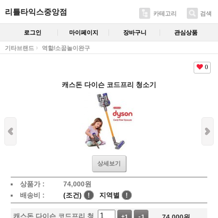
리틀타익스중앙점
카테고리
검색
로그인
마이페이지
장바구니
관심상품
기타브랜드
역할/소꿉놀이완구
0
캐스돈 다이슨 코드프리 청소기
상세보기
상품가 :
74,000
원
배송비 :
(조건)
!
지역별
!
캐스돈 다이슨 코드프리 청
74,000
원
+1
-1