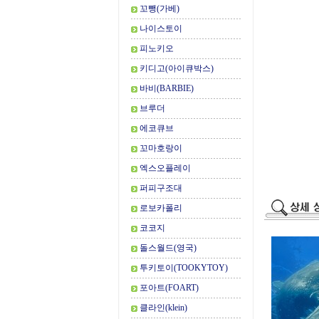
꼬뺑(가베)
나이스토이
피노키오
키디고(아이큐박스)
바비(BARBIE)
브루더
에코큐브
꼬마호랑이
엑스오플레이
퍼피구조대
로보카폴리
코코지
돌스월드(영국)
투키토이(TOOKYTOY)
포아트(FOART)
클라인(klein)