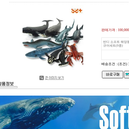
판매가격 :
100,00
반디 소프트 해양
규어세트(9종)
배송조건 : (조건)