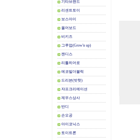
기타브랜드
리센트토이
보스아이
올어보드
비키즈
그루업(Grow'n up)
캔디스
리틀히어로
에코빌더블럭
드리븐(밧핫)
쟈프크리에이션
제우스상사
반디
손오공
아이코닉스
토이트론