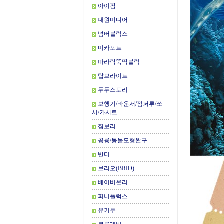
아이팜
대원미디어
넘버블럭스
미카포트
따라락뚝딱블럭
탑브라이트
두두스토리
보행기/바운서/점퍼루/쏘
서/카시트
짐보리
공룡/동물모형완구
반디
브리오(BRIO)
베이비온리
퍼니플럭스
유키두