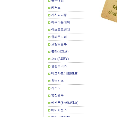
블루래빗
키저스
캐치티니핑
아쿠아플레이
아스트로벤처
클라우드비
코발트블루
홀라(HOLA)
오비(AUBY)
플랜토이즈
버그카트(네덜란드)
유닛키즈
캐스B
영진완구
에센루(하베브릭스)
에어바운스