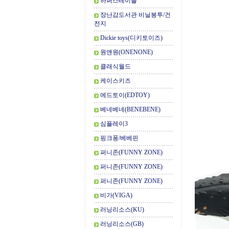
하퍼스테이블
장난감도서관 비닐봉투/건
전지
Dickie toys(디키토이즈)
원앤원(ONENONE)
클래식월드
케이스키즈
에드토이(EDTOY)
베네베네(BENEBENE)
심플레이3
핑크퐁/베베핀
퍼니존(FUNNY ZONE)
퍼니존(FUNNY ZONE)
퍼니존(FUNNY ZONE)
비가(VIGA)
러닝리소스(KU)
러닝리소스(GB)