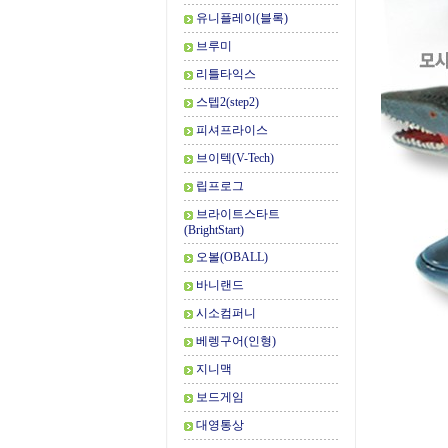
유니플레이(블록)
브루미
리틀타익스
스텝2(step2)
피셔프라이스
브이텍(V-Tech)
립프로그
브라이트스타트
(BrightStart)
오볼(OBALL)
바니랜드
시소컴퍼니
베렝구어(인형)
지니맥
보드게임
대영통상