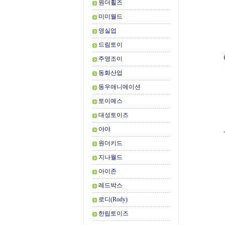
원더휠즈
미미월드
영실업
드림토이
주영조이
동화산업
동우애니메이션
토이예스
대성토이즈
야야
원더키드
지나월드
아이존
레드박스
로디(Rody)
한립토이즈