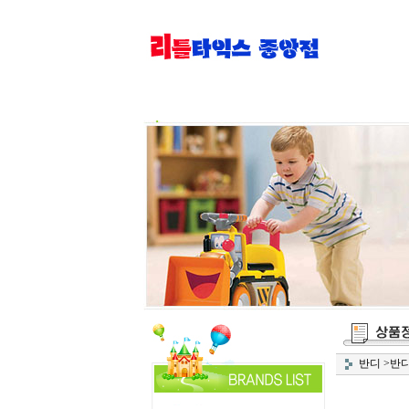
반디
>
반