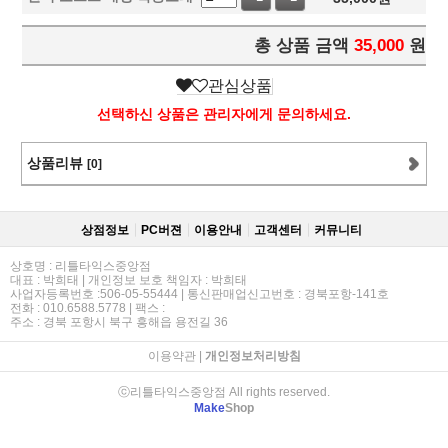
총 상품 금액
35,000
원
관심상품
선택하신 상품은 관리자에게 문의하세요.
상품리뷰
[0]
상점정보
PC버젼
이용안내
고객센터
커뮤니티
상호명 : 리틀타익스중앙점
대표 : 박희태 | 개인정보 보호 책임자 : 박희태
사업자등록번호 :506-05-55444 | 통신판매업신고번호 : 경북포항-141호
전화 : 010.6588.5778 | 팩스 :
주소 : 경북 포항시 북구 흥해읍 용전길 36
이용약관
|
개인정보처리방침
ⓒ리틀타익스중앙점 All rights reserved.
Make
Shop