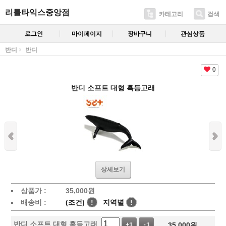
리틀타익스중앙점
카테고리
검색
로그인
마이페이지
장바구니
관심상품
반디
반디
0
반디 소프트 대형 혹등고래
상세보기
상품가 :
35,000
원
배송비 :
(조건)
!
지역별
!
반디 소프트 대형 혹등고래
35,000
원
+1
-1