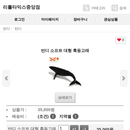
리틀타익스중앙점
카테고리
검색
로그인
마이페이지
장바구니
관심상품
반디
반디
0
반디 소프트 대형 혹등고래
상세보기
상품가 :
35,000
원
배송비 :
(조건)
!
지역별
!
반디 소프트 대형 혹등고래
35,000
원
+1
-1