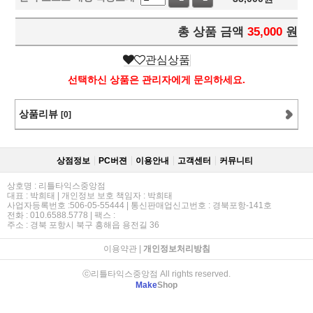
총 상품 금액
35,000
원
관심상품
선택하신 상품은 관리자에게 문의하세요.
상품리뷰
[0]
상점정보
PC버젼
이용안내
고객센터
커뮤니티
상호명 : 리틀타익스중앙점
대표 : 박희태 | 개인정보 보호 책임자 : 박희태
사업자등록번호 :506-05-55444 | 통신판매업신고번호 : 경북포항-141호
전화 : 010.6588.5778 | 팩스 :
주소 : 경북 포항시 북구 흥해읍 용전길 36
이용약관
|
개인정보처리방침
ⓒ리틀타익스중앙점 All rights reserved.
Make
Shop