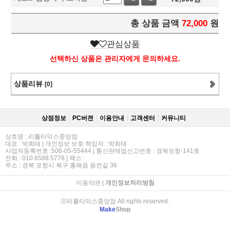
총 상품 금액
72,000
원
관심상품
선택하신 상품은 관리자에게 문의하세요.
상품리뷰
[0]
상점정보
PC버젼
이용안내
고객센터
커뮤니티
상호명 : 리틀타익스중앙점
대표 : 박희태 | 개인정보 보호 책임자 : 박희태
사업자등록번호 :506-05-55444 | 통신판매업신고번호 : 경북포항-141호
전화 : 010.6588.5778 | 팩스 :
주소 : 경북 포항시 북구 흥해읍 용전길 36
이용약관
|
개인정보처리방침
ⓒ리틀타익스중앙점 All rights reserved.
Make
Shop