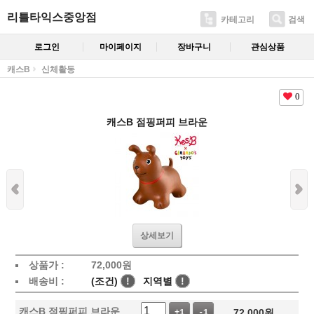
리틀타익스중앙점
카테고리
검색
로그인
마이페이지
장바구니
관심상품
캐스B
신체활동
0
캐스B 점핑퍼피 브라운
상세보기
상품가 :
72,000
원
배송비 :
(조건)
!
지역별
!
캐스B 점핑퍼피 브라운
72,000
원
+1
-1