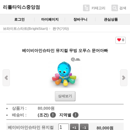
리틀타익스중앙점
카테고리
검색
로그인
마이페이지
장바구니
관심상품
브라이트스타트(BrightStart)
완구(기타)
0
베이비아인슈타인 뮤지컬 무빙 오푸스 문어아빠
상세보기
상품가 :
80,000
원
배송비 :
(조건)
!
지역별
!
베이비아인슈타인 뮤지컬
80,000
원
+1
-1