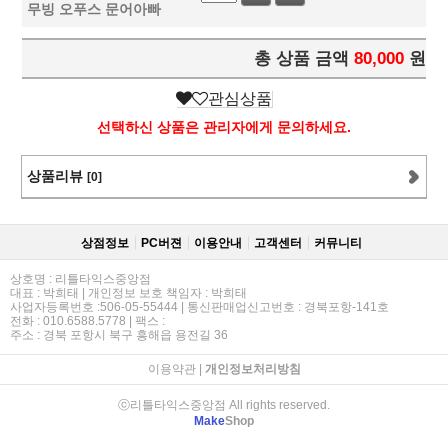
무빙 오푸스 문어아빠
총 상품 금액
80,000
원
관심상품
선택하신 상품은 관리자에게 문의하세요.
상품리뷰
[0]
상점정보
PC버젼
이용안내
고객센터
커뮤니티
상호명 : 리틀타익스중앙점
대표 : 박희태 | 개인정보 보호 책임자 : 박희태
사업자등록번호 :506-05-55444 | 통신판매업신고번호 : 경북포항-141호
전화 : 010.6588.5778 | 팩스 :
주소 : 경북 포항시 북구 흥해읍 용전길 36
이용약관
|
개인정보처리방침
ⓒ리틀타익스중앙점 All rights reserved.
Make
Shop