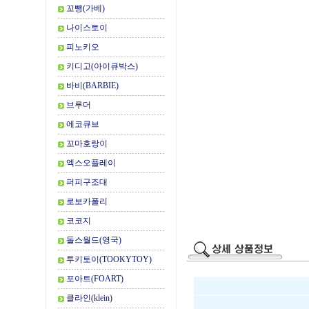
꼬뺑(가베)
나이스토이
피노키오
키디고(아이큐박스)
바비(BARBIE)
브루더
에코큐브
꼬마호랑이
엑스오플레이
퍼피구조대
로보카폴리
코코지
돌스월드(영국)
투키토이(TOOKYTOY)
포아트(FOART)
클라인(klein)