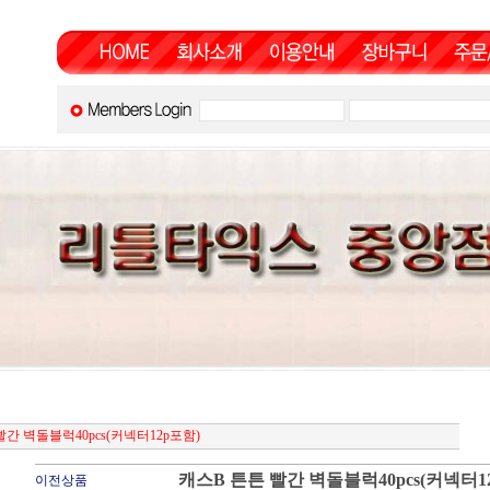
빨간 벽돌블럭40pcs(커넥터12p포함)
캐스B 튼튼 빨간 벽돌블럭40pcs(커넥터1
이전상품