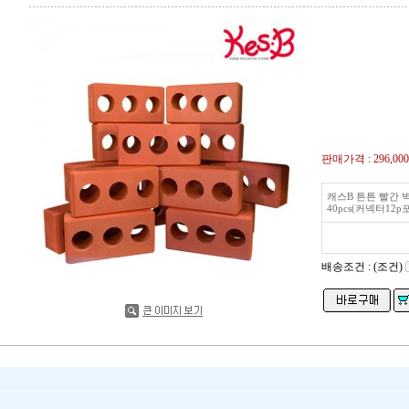
판매가격 :
296,00
캐스B 튼튼 빨간 
40pcs(커넥터12p
배송조건 : (조건)