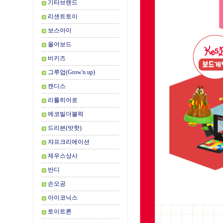
기타브랜드
리센트토이
보스아이
올어보드
비키즈
그루업(Grow'n up)
캔디스
리틀히어로
에코빌더블럭
드리븐(밧핫)
쟈프크리에이션
제우스상사
반디
손오공
아이코닉스
토이트론