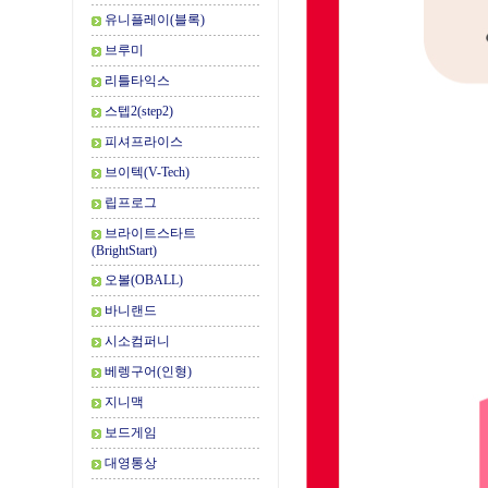
유니플레이(블록)
브루미
리틀타익스
스텝2(step2)
피셔프라이스
브이텍(V-Tech)
립프로그
브라이트스타트
(BrightStart)
오볼(OBALL)
바니랜드
시소컴퍼니
베렝구어(인형)
지니맥
보드게임
대영통상