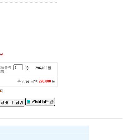
0원
벽돌블럭
296,000
원
포함)
총 상품 금액
296,000
원