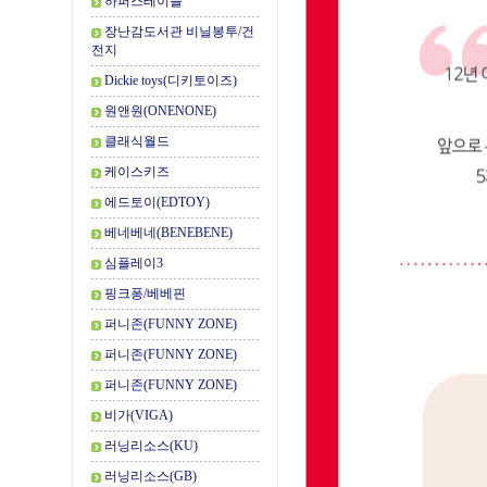
하퍼스테이블
장난감도서관 비닐봉투/건
전지
Dickie toys(디키토이즈)
원앤원(ONENONE)
클래식월드
케이스키즈
에드토이(EDTOY)
베네베네(BENEBENE)
심플레이3
핑크퐁/베베핀
퍼니존(FUNNY ZONE)
퍼니존(FUNNY ZONE)
퍼니존(FUNNY ZONE)
비가(VIGA)
러닝리소스(KU)
러닝리소스(GB)