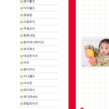
원더휠즈
미미월드
영실업
드림토이
주영조이
동화산업
동우애니메이션
토이예스
대성토이즈
야야
원더키드
지나월드
아이존
레드박스
로디(Rody)
한립토이즈