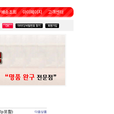
2p포함)
다음상품