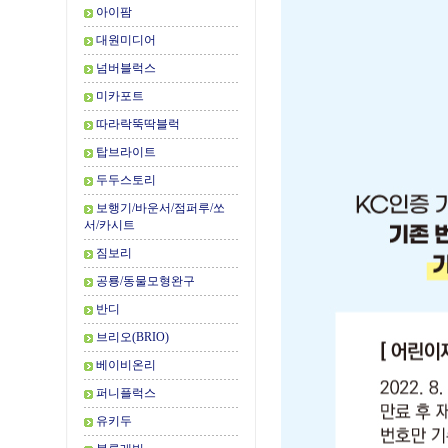
아이팜
대원미디어
넘버블럭스
미카포트
따라락뚝딱블럭
탑브라이트
두두스토리
보행기/바운서/점퍼루/쏘
서/카시트
짐보리
공룡/동물모형완구
반디
브리오(BRIO)
베이비온리
퍼니플럭스
유키두