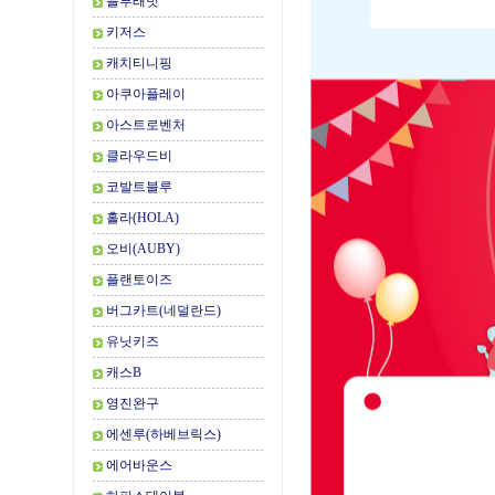
블루래빗
키저스
캐치티니핑
아쿠아플레이
아스트로벤처
클라우드비
코발트블루
홀라(HOLA)
오비(AUBY)
플랜토이즈
버그카트(네덜란드)
유닛키즈
캐스B
영진완구
에센루(하베브릭스)
에어바운스