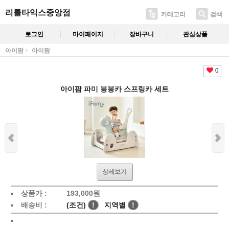
리틀타익스중앙점
카테고리
검색
로그인
마이페이지
장바구니
관심상품
아이팜
아이팜
0
아이팜 파미 붕붕카 스프링카 세트
상세보기
상품가 :
193,000
원
배송비 :
(조건)
!
지역별
!