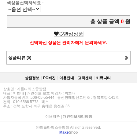
색상을선택하세요 :
총 상품 금액
0
원
관심상품
선택하신 상품은 관리자에게 문의하세요.
상품리뷰
[0]
상점정보
PC버젼
이용안내
고객센터
커뮤니티
상호명 : 리틀타익스중앙점
대표 : 박희태 | 개인정보 보호 책임자 : 박희태
사업자등록번호 :506-05-55444 | 통신판매업신고번호 : 경북포항-141호
전화 : 010.6588.5778 | 팩스 :
주소 : 경북 포항시 북구 흥해읍 용전길 36
이용약관
|
개인정보처리방침
ⓒ리틀타익스중앙점 All rights reserved.
Make
Shop