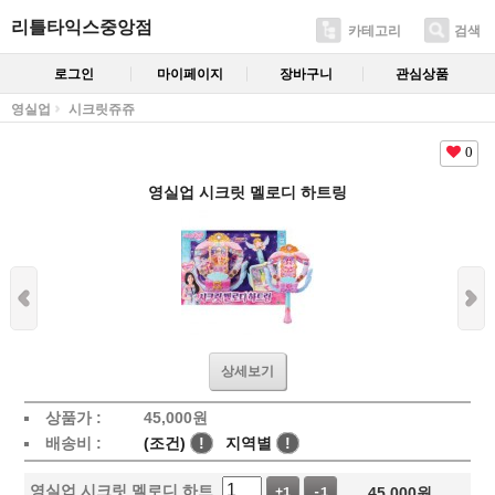
리틀타익스중앙점
카테고리
검색
로그인
마이페이지
장바구니
관심상품
영실업
시크릿쥬쥬
0
영실업 시크릿 멜로디 하트링
상세보기
상품가 :
45,000
원
배송비 :
(조건)
!
지역별
!
영실업 시크릿 멜로디 하트
45,000
원
+1
-1