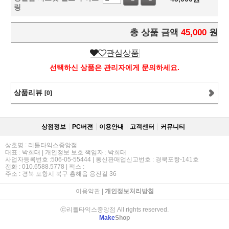
링
총 상품 금액
45,000
원
관심상품
선택하신 상품은 관리자에게 문의하세요.
상품리뷰
[0]
상점정보
PC버젼
이용안내
고객센터
커뮤니티
상호명 : 리틀타익스중앙점
대표 : 박희태 | 개인정보 보호 책임자 : 박희태
사업자등록번호 :506-05-55444 | 통신판매업신고번호 : 경북포항-141호
전화 : 010.6588.5778 | 팩스 :
주소 : 경북 포항시 북구 흥해읍 용전길 36
이용약관
|
개인정보처리방침
ⓒ리틀타익스중앙점 All rights reserved.
Make
Shop