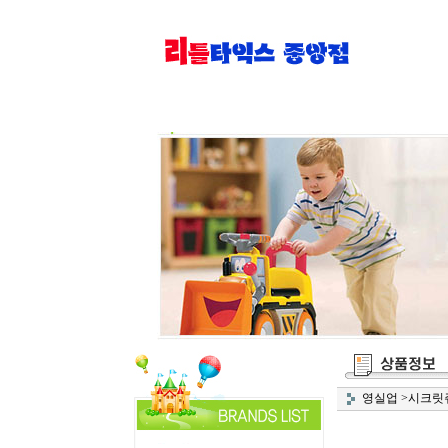
영실업
>
시크릿