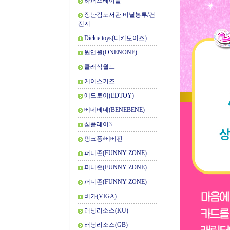
하퍼스테이블
장난감도서관 비닐봉투/건
전지
Dickie toys(디키토이즈)
원앤원(ONENONE)
클래식월드
케이스키즈
에드토이(EDTOY)
베네베네(BENEBENE)
심플레이3
핑크퐁/베베핀
퍼니존(FUNNY ZONE)
퍼니존(FUNNY ZONE)
퍼니존(FUNNY ZONE)
비가(VIGA)
러닝리소스(KU)
러닝리소스(GB)