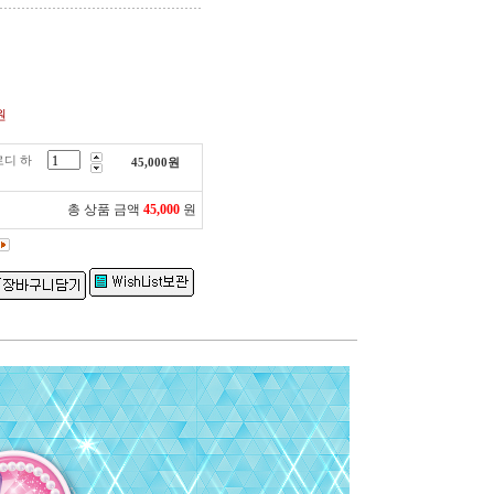
원
로디 하
45,000
원
총 상품 금액
45,000
원