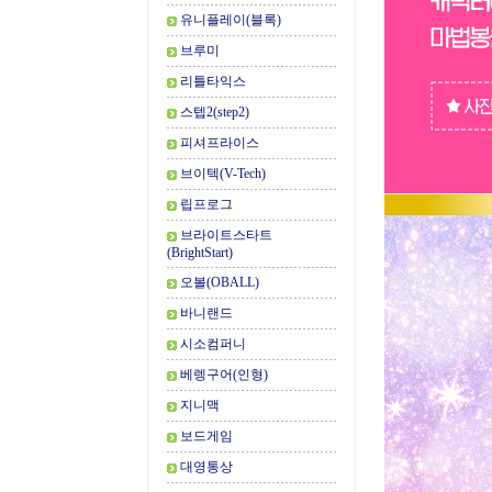
유니플레이(블록)
브루미
리틀타익스
스텝2(step2)
피셔프라이스
브이텍(V-Tech)
립프로그
브라이트스타트
(BrightStart)
오볼(OBALL)
바니랜드
시소컴퍼니
베렝구어(인형)
지니맥
보드게임
대영통상