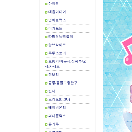
아이팜
대원미디어
넘버블럭스
미카포트
따라락뚝딱블럭
탑브라이트
두두스토리
보행기/바운서/점퍼루/쏘
서/카시트
짐보리
공룡/동물모형완구
반디
브리오(BRIO)
베이비온리
퍼니플럭스
유키두