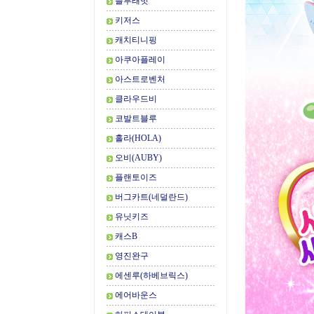
블루래빗
키저스
캐치티니핑
아쿠아플레이
아스트로벤처
클라우드비
코발트블루
홀라(HOLA)
오비(AUBY)
플랜토이즈
버그카트(네덜란드)
유닛키즈
캐스B
영진완구
에센루(하베브릭스)
에어바운스