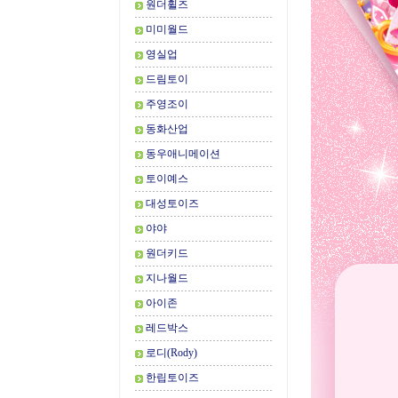
원더휠즈
미미월드
영실업
드림토이
주영조이
동화산업
동우애니메이션
토이예스
대성토이즈
야야
원더키드
지나월드
아이존
레드박스
로디(Rody)
한립토이즈