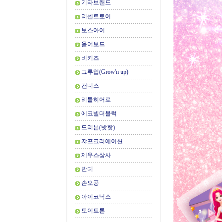
기타브랜드
리센트토이
보스아이
올어보드
비키즈
그루업(Grow'n up)
캔디스
리틀히어로
에코빌더블럭
드리븐(밧핫)
쟈프크리에이션
제우스상사
반디
손오공
아이코닉스
토이트론