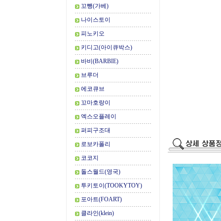
꼬뺑(가베)
나이스토이
피노키오
키디고(아이큐박스)
바비(BARBIE)
브루더
에코큐브
꼬마호랑이
엑스오플레이
퍼피구조대
로보카폴리
코코지
돌스월드(영국)
투키토이(TOOKYTOY)
포아트(FOART)
클라인(klein)