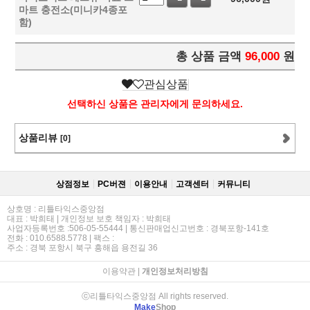
마트 충전소(미니카4종포
함)
총 상품 금액
96,000
원
관심상품
선택하신 상품은 관리자에게 문의하세요.
상품리뷰
[0]
상점정보
PC버젼
이용안내
고객센터
커뮤니티
상호명 : 리틀타익스중앙점
대표 : 박희태 | 개인정보 보호 책임자 : 박희태
사업자등록번호 :506-05-55444 | 통신판매업신고번호 : 경북포항-141호
전화 : 010.6588.5778 | 팩스 :
주소 : 경북 포항시 북구 흥해읍 용전길 36
이용약관
|
개인정보처리방침
ⓒ리틀타익스중앙점 All rights reserved.
Make
Shop