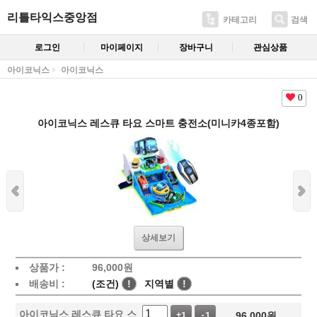
리틀타익스중앙점
카테고리
검색
로그인
마이페이지
장바구니
관심상품
아이코닉스
아이코닉스
0
아이코닉스 레스큐 타요 스마트 충전소(미니카4종포함)
상세보기
상품가 :
96,000
원
배송비 :
(조건)
!
지역별
!
아이코닉스 레스큐 타요 스
96,000
원
+1
-1