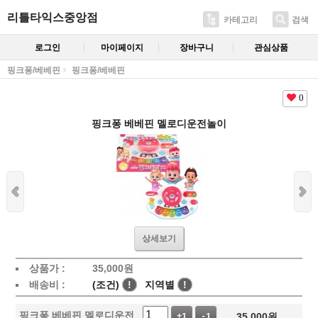
리틀타익스중앙점
카테고리
검색
로그인
마이페이지
장바구니
관심상품
핑크퐁/베베핀
핑크퐁/베베핀
0
핑크퐁 베베핀 멜로디운전놀이
상세보기
상품가 :
35,000
원
배송비 :
(조건)
!
지역별
!
핑크퐁 베베핀 멜로디운전
35,000
원
+1
-1