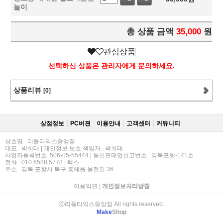
놀이
총 상품 금액
35,000
원
관심상품
선택하신 상품은 관리자에게 문의하세요.
상품리뷰
[0]
상점정보
PC버젼
이용안내
고객센터
커뮤니티
상호명 : 리틀타익스중앙점
대표 : 박희태 | 개인정보 보호 책임자 : 박희태
사업자등록번호 :506-05-55444 | 통신판매업신고번호 : 경북포항-141호
전화 : 010.6588.5778 | 팩스 :
주소 : 경북 포항시 북구 흥해읍 용전길 36
이용약관
|
개인정보처리방침
ⓒ리틀타익스중앙점 All rights reserved.
Make
Shop