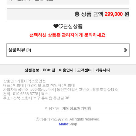
총 상품 금액
299,000
원
관심상품
선택하신 상품은 관리자에게 문의하세요.
상품리뷰
[0]
상점정보
PC버젼
이용안내
고객센터
커뮤니티
상호명 : 리틀타익스중앙점
대표 : 박희태 | 개인정보 보호 책임자 : 박희태
사업자등록번호 :506-05-55444 | 통신판매업신고번호 : 경북포항-141호
전화 : 010.6588.5778 | 팩스 :
주소 : 경북 포항시 북구 흥해읍 용전길 36
이용약관
|
개인정보처리방침
ⓒ리틀타익스중앙점 All rights reserved.
Make
Shop