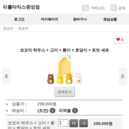
리틀타익스중앙점
카테고리
검색
로그인
마이페이지
장바구니
관심상품
코코지
코코지
0
코코지 하우스 + 고미 + 뿅이 + 호당이 + 토빗 세트
상세보기
상품가 :
299,000
원
배송비 :
(조건)
!
지역별
!
코코지 하우스 + 고미 + 뿅
299,000
원
+1
-1
이 + 호당이 + 토빗 세트