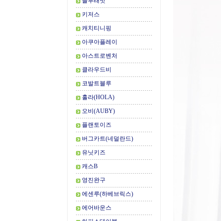
블루래빗
키저스
캐치티니핑
아쿠아플레이
아스트로벤처
클라우드비
코발트블루
홀라(HOLA)
오비(AUBY)
플랜토이즈
버그카트(네덜란드)
유닛키즈
캐스B
영진완구
에센루(하베브릭스)
에어바운스