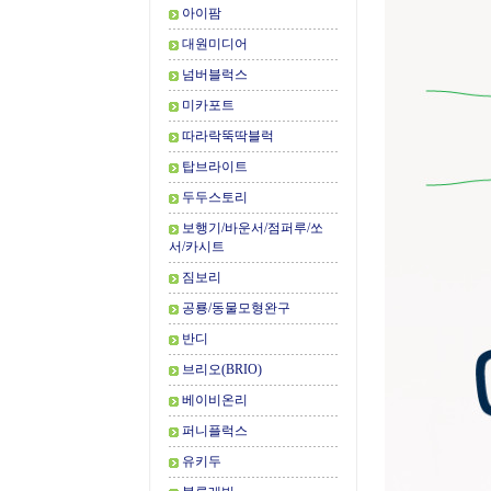
아이팜
대원미디어
넘버블럭스
미카포트
따라락뚝딱블럭
탑브라이트
두두스토리
보행기/바운서/점퍼루/쏘
서/카시트
짐보리
공룡/동물모형완구
반디
브리오(BRIO)
베이비온리
퍼니플럭스
유키두