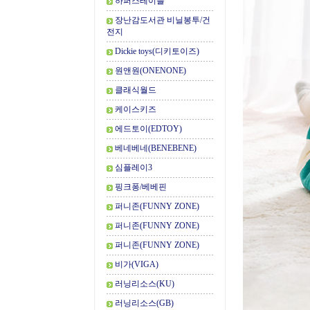
하퍼스테이블
장난감도서관 비닐봉투/건
전지
Dickie toys(디키토이즈)
원앤원(ONENONE)
클래식월드
케이스키즈
에드토이(EDTOY)
베네베네(BENEBENE)
심플레이3
핑크퐁/베베핀
퍼니존(FUNNY ZONE)
퍼니존(FUNNY ZONE)
퍼니존(FUNNY ZONE)
비가(VIGA)
러닝리소스(KU)
러닝리소스(GB)