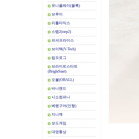
유니플레이(블록)
브루미
리틀타익스
스텝2(step2)
피셔프라이스
브이텍(V-Tech)
립프로그
브라이트스타트
(BrightStart)
오볼(OBALL)
바니랜드
시소컴퍼니
베렝구어(인형)
지니맥
보드게임
대영통상