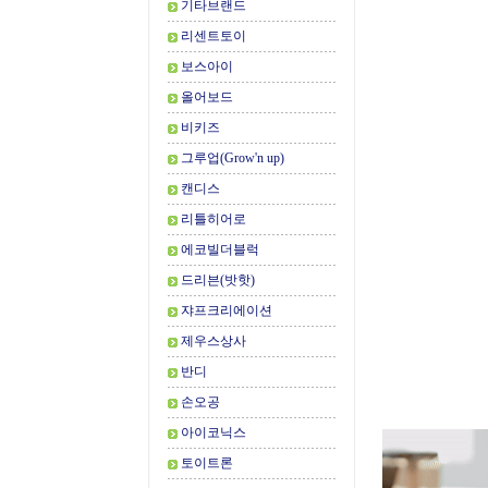
기타브랜드
리센트토이
보스아이
올어보드
비키즈
그루업(Grow'n up)
캔디스
리틀히어로
에코빌더블럭
드리븐(밧핫)
쟈프크리에이션
제우스상사
반디
손오공
아이코닉스
토이트론