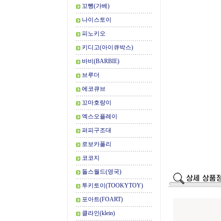
꼬뺑(가베)
나이스토이
피노키오
키디고(아이큐박스)
바비(BARBIE)
브루더
에코큐브
꼬마호랑이
엑스오플레이
퍼피구조대
로보카폴리
코코지
돌스월드(영국)
투키토이(TOOKYTOY)
포아트(FOART)
클라인(klein)