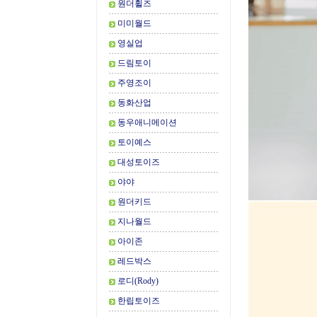
원더휠즈
미미월드
영실업
드림토이
주영조이
동화산업
동우애니메이션
토이예스
대성토이즈
야야
원더키드
지나월드
아이존
레드박스
로디(Rody)
한립토이즈