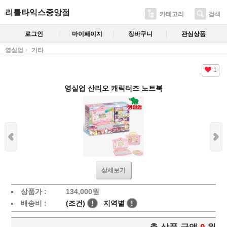
리틀타익스중앙점
카테고리
검색
로그인
마이페이지
장바구니
관심상품
영실업
기타
1
영실업 산리오 캐릭터즈 노트북
상세보기
상품가 :
134,000
원
배송비 :
(조건)
!
지역별
!