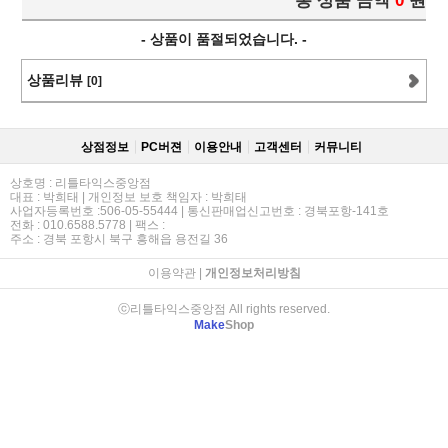
총 상품 금액
0
원
- 상품이 품절되었습니다. -
상품리뷰
[0]
상점정보
PC버젼
이용안내
고객센터
커뮤니티
상호명 : 리틀타익스중앙점
대표 : 박희태 | 개인정보 보호 책임자 : 박희태
사업자등록번호 :506-05-55444 | 통신판매업신고번호 : 경북포항-141호
전화 : 010.6588.5778 | 팩스 :
주소 : 경북 포항시 북구 흥해읍 용전길 36
이용약관
|
개인정보처리방침
ⓒ리틀타익스중앙점 All rights reserved.
Make
Shop