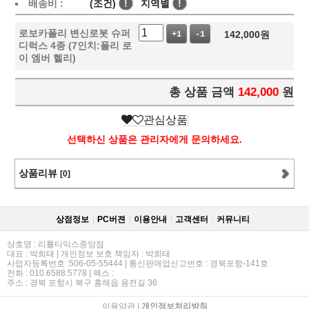
배송비 :
(조건)
!
지역별
!
로보카폴리 변신로봇 슈퍼
142,000
원
+1
-1
디럭스 4종 (7인치:폴리 로
이 엠버 헬리)
총 상품 금액
142,000
원
관심상품
선택하신 상품은 관리자에게 문의하세요.
상품리뷰
[0]
상점정보
PC버젼
이용안내
고객센터
커뮤니티
상호명 : 리틀타익스중앙점
대표 : 박희태 | 개인정보 보호 책임자 : 박희태
사업자등록번호 :506-05-55444 | 통신판매업신고번호 : 경북포항-141호
전화 : 010.6588.5778 | 팩스 :
주소 : 경북 포항시 북구 흥해읍 용전길 36
이용약관
|
개인정보처리방침