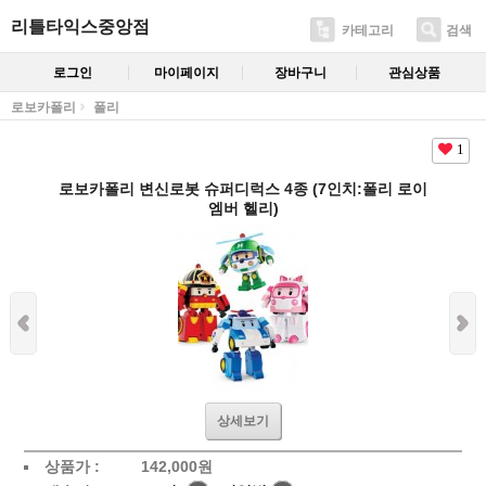
리틀타익스중앙점
카테고리
검색
로그인
마이페이지
장바구니
관심상품
로보카폴리
폴리
1
로보카폴리 변신로봇 슈퍼디럭스 4종 (7인치:폴리 로이
엠버 헬리)
상세보기
상품가 :
142,000
원