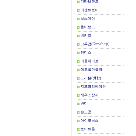
기타브랜드
리센트토이
보스아이
올어보드
비키즈
그루업(Grow'n up)
캔디스
리틀히어로
에코빌더블럭
드리븐(밧핫)
쟈프크리에이션
제우스상사
반디
손오공
아이코닉스
토이트론