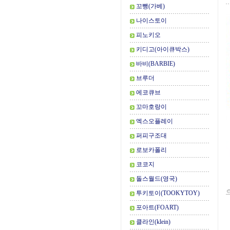
꼬뺑(가베)
나이스토이
피노키오
키디고(아이큐박스)
바비(BARBIE)
브루더
에코큐브
꼬마호랑이
엑스오플레이
퍼피구조대
로보카폴리
코코지
돌스월드(영국)
투키토이(TOOKYTOY)
포아트(FOART)
클라인(klein)