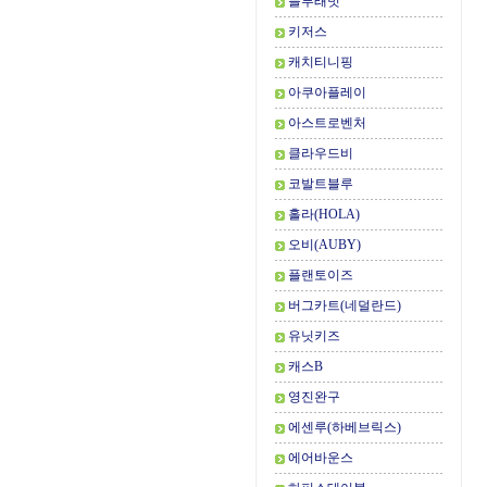
블루래빗
키저스
캐치티니핑
아쿠아플레이
아스트로벤처
클라우드비
코발트블루
홀라(HOLA)
오비(AUBY)
플랜토이즈
버그카트(네덜란드)
유닛키즈
캐스B
영진완구
에센루(하베브릭스)
에어바운스