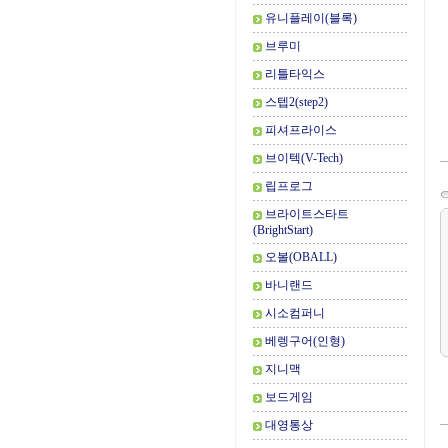
유니플레이(블록)
브루미
리틀타익스
스텝2(step2)
피셔프라이스
브이텍(V-Tech)
립프로그
브라이트스타트
(BrightStart)
오볼(OBALL)
바니랜드
시소컴퍼니
베렝구어(인형)
지니맥
보드게임
대영통상