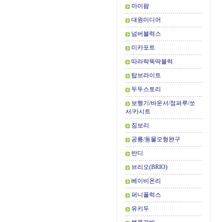
아이팜
대원미디어
넘버블럭스
미카포트
따라락뚝딱블럭
탑브라이트
두두스토리
보행기/바운서/점퍼루/쏘
서/카시트
짐보리
공룡/동물모형완구
반디
브리오(BRIO)
베이비온리
퍼니플럭스
유키두