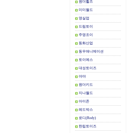
원더휠즈
미미월드
영실업
드림토이
주영조이
동화산업
동우애니메이션
토이예스
대성토이즈
야야
원더키드
지나월드
아이존
레드박스
로디(Rody)
한립토이즈