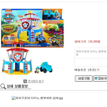
판매가격 :
136,300원
퍼피구조대 다이노 본부세
트
배송조건 : (조건)