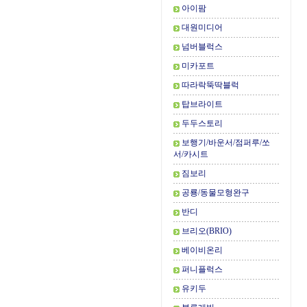
아이팜
대원미디어
넘버블럭스
미카포트
따라락뚝딱블럭
탑브라이트
두두스토리
보행기/바운서/점퍼루/쏘
서/카시트
짐보리
공룡/동물모형완구
반디
브리오(BRIO)
베이비온리
퍼니플럭스
유키두