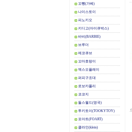
꼬뺑(가베)
나이스토이
피노키오
키디고(아이큐박스)
바비(BARBIE)
브루더
에코큐브
꼬마호랑이
엑스오플레이
퍼피구조대
로보카폴리
코코지
돌스월드(영국)
투키토이(TOOKYTOY)
포아트(FOART)
클라인(klein)