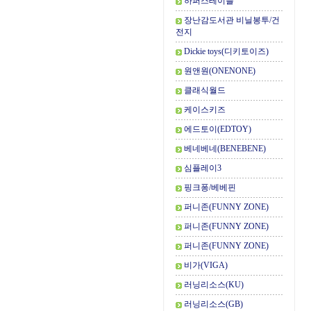
하퍼스테이블
장난감도서관 비닐봉투/건
전지
Dickie toys(디키토이즈)
원앤원(ONENONE)
클래식월드
케이스키즈
에드토이(EDTOY)
베네베네(BENEBENE)
심플레이3
핑크퐁/베베핀
퍼니존(FUNNY ZONE)
퍼니존(FUNNY ZONE)
퍼니존(FUNNY ZONE)
비가(VIGA)
러닝리소스(KU)
러닝리소스(GB)