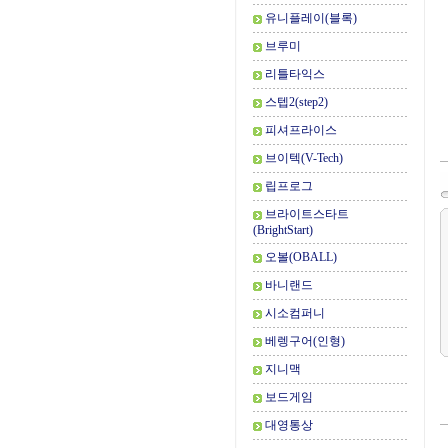
유니플레이(블록)
브루미
리틀타익스
스텝2(step2)
피셔프라이스
브이텍(V-Tech)
립프로그
브라이트스타트
(BrightStart)
오볼(OBALL)
바니랜드
시소컴퍼니
베렝구어(인형)
지니맥
보드게임
대영통상