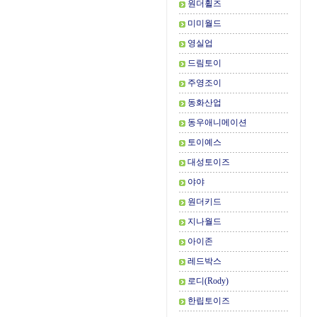
원더휠즈
미미월드
영실업
드림토이
주영조이
동화산업
동우애니메이션
토이예스
대성토이즈
야야
원더키드
지나월드
아이존
레드박스
로디(Rody)
한립토이즈