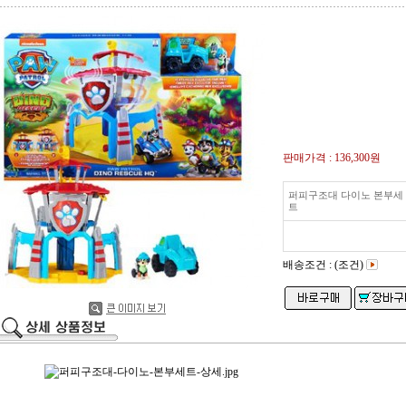
판매가격 :
136,300원
퍼피구조대 다이노 본부세
트
배송조건 : (조건)