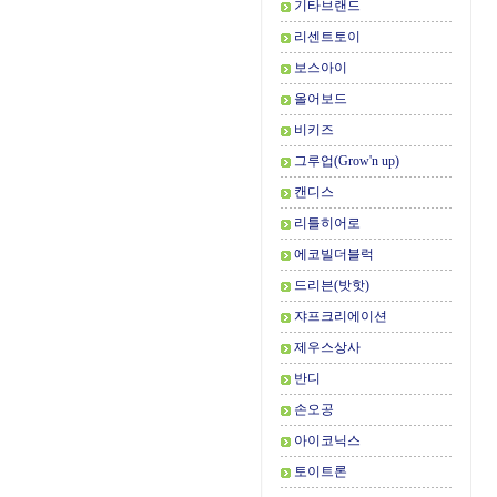
기타브랜드
리센트토이
보스아이
올어보드
비키즈
그루업(Grow'n up)
캔디스
리틀히어로
에코빌더블럭
드리븐(밧핫)
쟈프크리에이션
제우스상사
반디
손오공
아이코닉스
토이트론