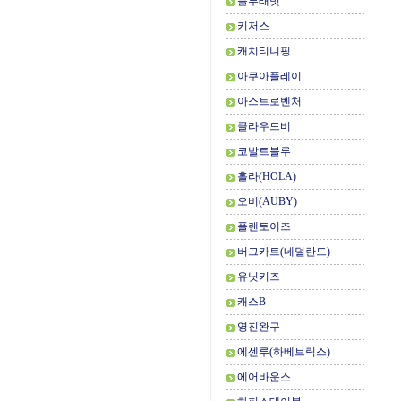
블루래빗
키저스
캐치티니핑
아쿠아플레이
아스트로벤처
클라우드비
코발트블루
홀라(HOLA)
오비(AUBY)
플랜토이즈
버그카트(네덜란드)
유닛키즈
캐스B
영진완구
에센루(하베브릭스)
에어바운스