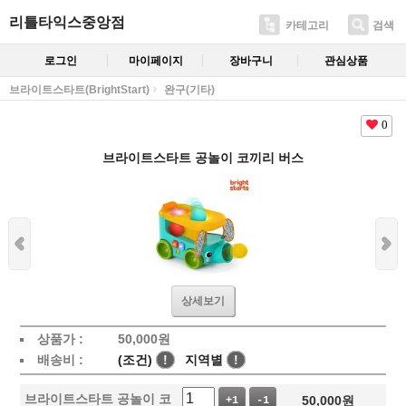
리틀타익스중앙점
카테고리
검색
로그인
마이페이지
장바구니
관심상품
브라이트스타트(BrightStart)
완구(기타)
0
브라이트스타트 공놀이 코끼리 버스
상세보기
상품가 :
50,000
원
배송비 :
(조건)
!
지역별
!
브라이트스타트 공놀이 코
50,000
원
+1
-1