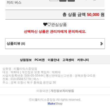
끼리 버스
총 상품 금액
50,000
원
관심상품
선택하신 상품은 관리자에게 문의하세요.
상품리뷰
[0]
상점정보
PC버젼
이용안내
고객센터
커뮤니티
상호명 : 리틀타익스중앙점
대표 : 박희태 | 개인정보 보호 책임자 : 박희태
사업자등록번호 :506-05-55444 | 통신판매업신고번호 : 경북포항-141호
전화 : 010.6588.5778 | 팩스 :
주소 : 경북 포항시 북구 흥해읍 용전길 36
이용약관
|
개인정보처리방침
ⓒ리틀타익스중앙점 All rights reserved.
Make
Shop