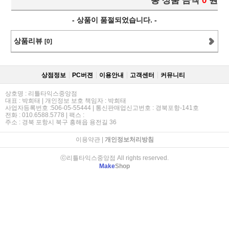
총 상품 금액
0
원
- 상품이 품절되었습니다. -
상품리뷰
[0]
상점정보
PC버젼
이용안내
고객센터
커뮤니티
상호명 : 리틀타익스중앙점
대표 : 박희태 | 개인정보 보호 책임자 : 박희태
사업자등록번호 :506-05-55444 | 통신판매업신고번호 : 경북포항-141호
전화 : 010.6588.5778 | 팩스 :
주소 : 경북 포항시 북구 흥해읍 용전길 36
이용약관
|
개인정보처리방침
ⓒ리틀타익스중앙점 All rights reserved.
Make
Shop