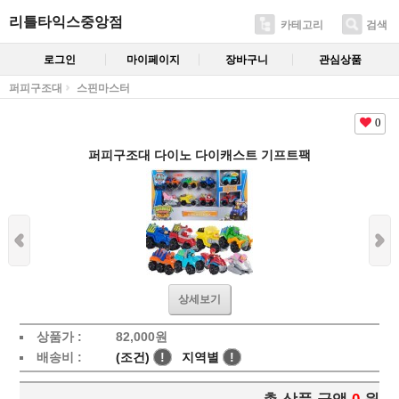
리틀타익스중앙점
카테고리
검색
로그인
마이페이지
장바구니
관심상품
퍼피구조대
스핀마스터
0
퍼피구조대 다이노 다이캐스트 기프트팩
상세보기
상품가 :
82,000
원
배송비 :
(조건)
!
지역별
!