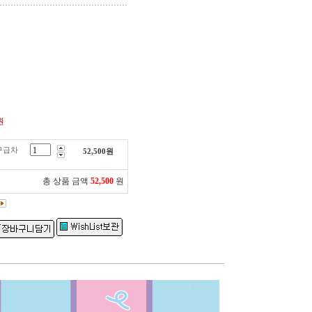
원
구급차
52,500
원
총 상품 금액
52,500
원