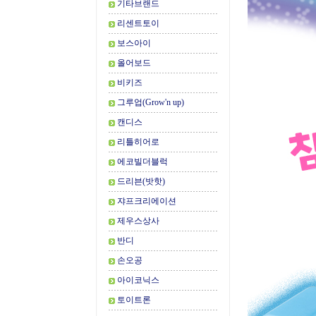
기타브랜드
리센트토이
보스아이
올어보드
비키즈
그루업(Grow'n up)
캔디스
리틀히어로
에코빌더블럭
드리븐(밧핫)
쟈프크리에이션
제우스상사
반디
손오공
아이코닉스
토이트론