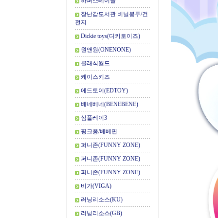
하퍼스테이블
장난감도서관 비닐봉투/건
전지
Dickie toys(디키토이즈)
원앤원(ONENONE)
클래식월드
케이스키즈
에드토이(EDTOY)
베네베네(BENEBENE)
심플레이3
핑크퐁/베베핀
퍼니존(FUNNY ZONE)
퍼니존(FUNNY ZONE)
퍼니존(FUNNY ZONE)
비가(VIGA)
러닝리소스(KU)
러닝리소스(GB)