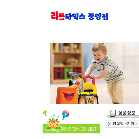
영실업
>
기타
>