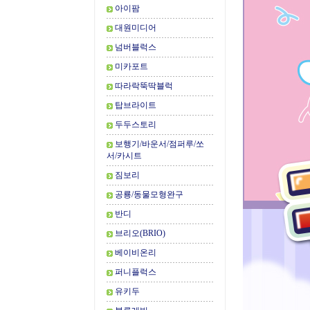
아이팜
대원미디어
넘버블럭스
미카포트
따라락뚝딱블럭
탑브라이트
두두스토리
보행기/바운서/점퍼루/쏘
서/카시트
짐보리
공룡/동물모형완구
반디
브리오(BRIO)
베이비온리
퍼니플럭스
유키두