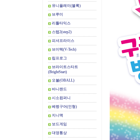
유니플레이(블록)
브루미
리틀타익스
스텝2(step2)
피셔프라이스
브이텍(V-Tech)
립프로그
브라이트스타트
(BrightStart)
오볼(OBALL)
바니랜드
시소컴퍼니
베렝구어(인형)
지니맥
보드게임
대영통상