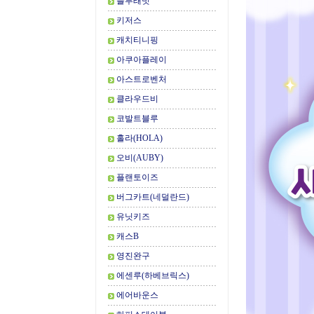
블루래빗
키저스
캐치티니핑
아쿠아플레이
아스트로벤처
클라우드비
코발트블루
홀라(HOLA)
오비(AUBY)
플랜토이즈
버그카트(네덜란드)
유닛키즈
캐스B
영진완구
에센루(하베브릭스)
에어바운스