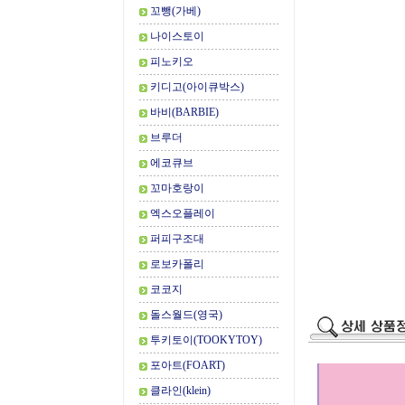
꼬뺑(가베)
나이스토이
피노키오
키디고(아이큐박스)
바비(BARBIE)
브루더
에코큐브
꼬마호랑이
엑스오플레이
퍼피구조대
로보카폴리
코코지
돌스월드(영국)
투키토이(TOOKYTOY)
포아트(FOART)
클라인(klein)