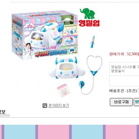
판매가격 :
52,500
영실업 시나모롤 
병원놀이
배송조건 : (조건)