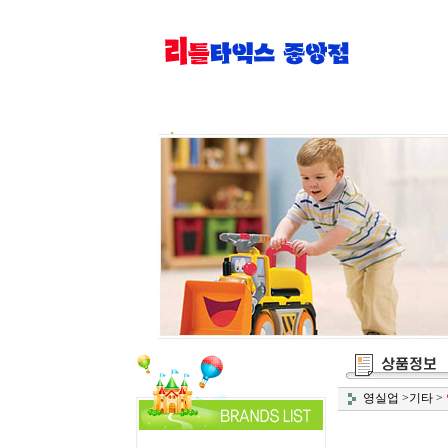
영실업
>
기타
>