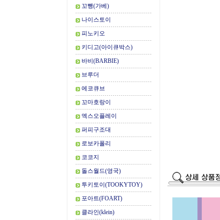
꼬뺑(가베)
나이스토이
피노키오
키디고(아이큐박스)
바비(BARBIE)
브루더
에코큐브
꼬마호랑이
엑스오플레이
퍼피구조대
로보카폴리
코코지
돌스월드(영국)
투키토이(TOOKYTOY)
포아트(FOART)
클라인(klein)