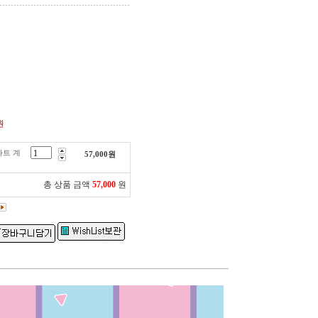
원
마트 계
57,000
원
총 상품 금액
57,000
원