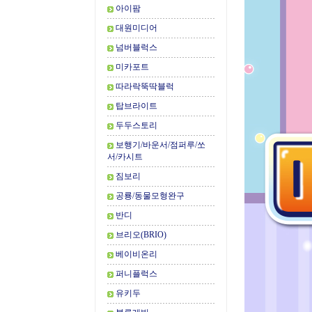
아이팜
대원미디어
넘버블럭스
미카포트
따라락뚝딱블럭
탑브라이트
두두스토리
보행기/바운서/점퍼루/쏘
서/카시트
짐보리
공룡/동물모형완구
반디
브리오(BRIO)
베이비온리
퍼니플럭스
유키두