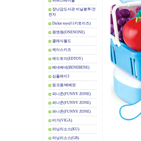
하퍼스테이블
장난감도서관 비닐봉투/건
전지
Dickie toys(디키토이즈)
원앤원(ONENONE)
클래식월드
케이스키즈
에드토이(EDTOY)
베네베네(BENEBENE)
심플레이3
핑크퐁/베베핀
퍼니존(FUNNY ZONE)
퍼니존(FUNNY ZONE)
퍼니존(FUNNY ZONE)
비가(VIGA)
러닝리소스(KU)
러닝리소스(GB)