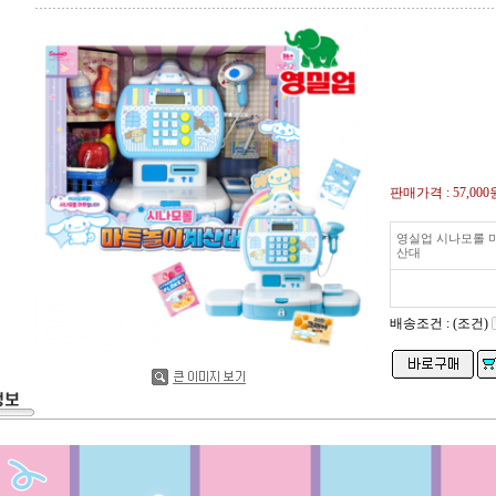
판매가격 :
57,000
영실업 시나모롤 
산대
배송조건 : (조건)