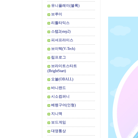
유니플레이(블록)
브루미
리틀타익스
스텝2(step2)
피셔프라이스
브이텍(V-Tech)
립프로그
브라이트스타트
(BrightStart)
오볼(OBALL)
바니랜드
시소컴퍼니
베렝구어(인형)
지니맥
보드게임
대영통상