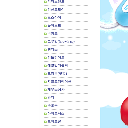
기타브랜드
리센트토이
보스아이
올어보드
비키즈
그루업(Grow'n up)
캔디스
리틀히어로
에코빌더블럭
드리븐(밧핫)
쟈프크리에이션
제우스상사
반디
손오공
아이코닉스
토이트론