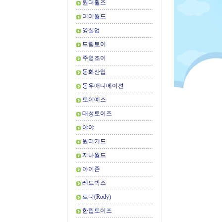
원더휠즈
미미월드
영실업
드림토이
주영조이
동화산업
동우애니메이션
토이예스
대성토이즈
야야
원더키드
지나월드
아이존
레드박스
로디(Rody)
한립토이즈