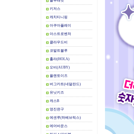
블루래빗
키저스
캐치티니핑
아쿠아플레이
아스트로벤처
클라우드비
코발트블루
홀라(HOLA)
오비(AUBY)
플랜토이즈
버그카트(네덜란드)
유닛키즈
캐스B
영진완구
에센루(하베브릭스)
에어바운스