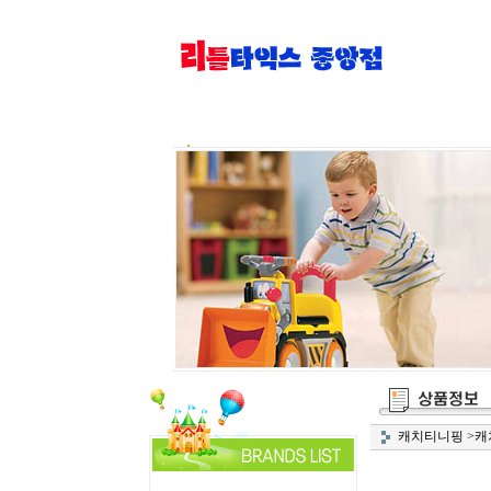
캐치티니핑
>
캐