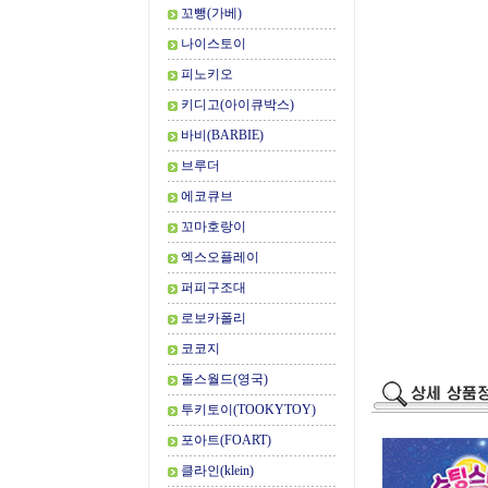
꼬뺑(가베)
나이스토이
피노키오
키디고(아이큐박스)
바비(BARBIE)
브루더
에코큐브
꼬마호랑이
엑스오플레이
퍼피구조대
로보카폴리
코코지
돌스월드(영국)
투키토이(TOOKYTOY)
포아트(FOART)
클라인(klein)