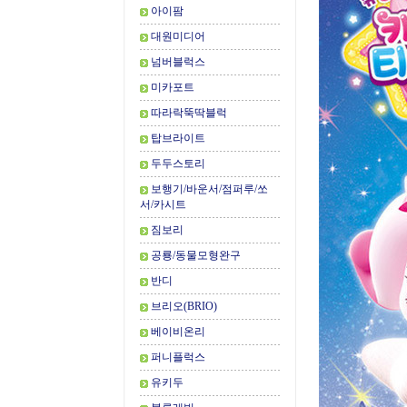
아이팜
대원미디어
넘버블럭스
미카포트
따라락뚝딱블럭
탑브라이트
두두스토리
보행기/바운서/점퍼루/쏘
서/카시트
짐보리
공룡/동물모형완구
반디
브리오(BRIO)
베이비온리
퍼니플럭스
유키두