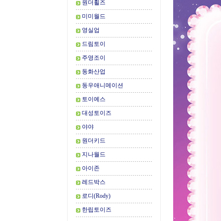
원더휠즈
미미월드
영실업
드림토이
주영조이
동화산업
동우애니메이션
토이예스
대성토이즈
야야
원더키드
지나월드
아이존
레드박스
로디(Rody)
한립토이즈