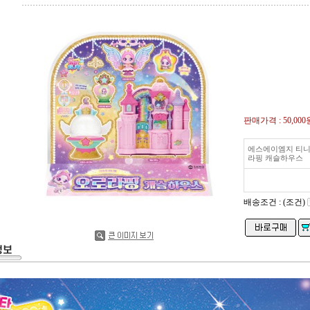
판매가격 :
50,000
에스에이엠지 티니
라핑 캐슬하우스
배송조건 : (조건)