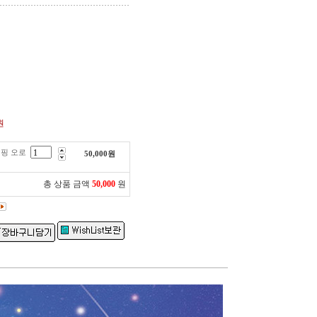
원
핑 오로
50,000
원
총 상품 금액
50,000
원