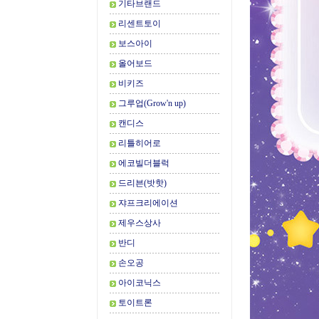
기타브랜드
리센트토이
보스아이
올어보드
비키즈
그루업(Grow'n up)
캔디스
리틀히어로
에코빌더블럭
드리븐(밧핫)
쟈프크리에이션
제우스상사
반디
손오공
아이코닉스
토이트론