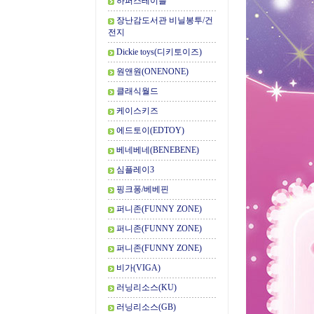
하퍼스테이블
장난감도서관 비닐봉투/건
전지
Dickie toys(디키토이즈)
원앤원(ONENONE)
클래식월드
케이스키즈
에드토이(EDTOY)
베네베네(BENEBENE)
심플레이3
핑크퐁/베베핀
퍼니존(FUNNY ZONE)
퍼니존(FUNNY ZONE)
퍼니존(FUNNY ZONE)
비가(VIGA)
러닝리소스(KU)
러닝리소스(GB)