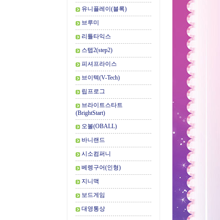
유니플레이(블록)
브루미
리틀타익스
스텝2(step2)
피셔프라이스
브이텍(V-Tech)
립프로그
브라이트스타트
(BrightStart)
오볼(OBALL)
바니랜드
시소컴퍼니
베렝구어(인형)
지니맥
보드게임
대영통상