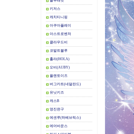
블루래빗
키저스
캐치티니핑
아쿠아플레이
아스트로벤처
클라우드비
코발트블루
홀라(HOLA)
오비(AUBY)
플랜토이즈
버그카트(네덜란드)
유닛키즈
캐스B
영진완구
에센루(하베브릭스)
에어바운스