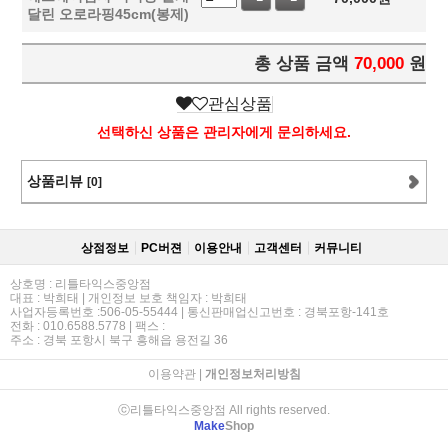
달린 오로라핑45cm(봉제)
총 상품 금액
70,000
원
관심상품
선택하신 상품은 관리자에게 문의하세요.
상품리뷰
[0]
상점정보
PC버젼
이용안내
고객센터
커뮤니티
상호명 : 리틀타익스중앙점
대표 : 박희태 | 개인정보 보호 책임자 : 박희태
사업자등록번호 :506-05-55444 | 통신판매업신고번호 : 경북포항-141호
전화 : 010.6588.5778 | 팩스 :
주소 : 경북 포항시 북구 흥해읍 용전길 36
이용약관
|
개인정보처리방침
ⓒ리틀타익스중앙점 All rights reserved.
Make
Shop