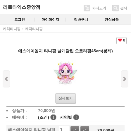
리틀타익스중앙점
카테고리
검색
로그인
마이페이지
장바구니
관심상품
캐치티니핑
캐치티니핑
0
에스에이엠지 티니핑 날개달린 오로라핑45cm(봉제)
상세보기
상품가 :
70,000
원
배송비 :
(조건)
!
지역별
!
에스에이엠지 티니핑 날개
70,000
원
+1
-1