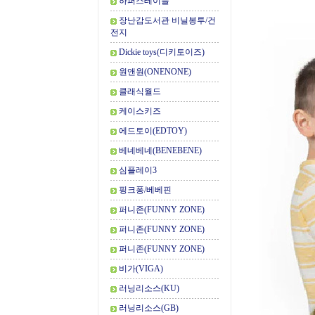
하퍼스테이블
장난감도서관 비닐봉투/건
전지
Dickie toys(디키토이즈)
원앤원(ONENONE)
클래식월드
케이스키즈
에드토이(EDTOY)
베네베네(BENEBENE)
심플레이3
핑크퐁/베베핀
퍼니존(FUNNY ZONE)
퍼니존(FUNNY ZONE)
퍼니존(FUNNY ZONE)
비가(VIGA)
러닝리소스(KU)
러닝리소스(GB)