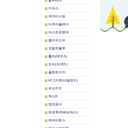
블루래빗
키저스
캐치티니핑
아쿠아플레이
아스트로벤처
클라우드비
코발트블루
홀라(HOLA)
오비(AUBY)
플랜토이즈
버그카트(네덜란드)
유닛키즈
캐스B
영진완구
에센루(하베브릭스)
에어바운스