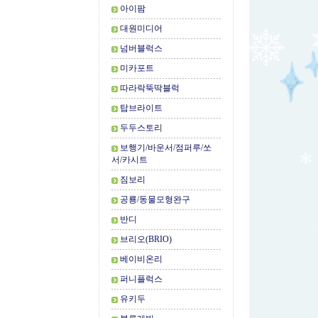
아이팜
대원미디어
넘버블럭스
미카포트
따라락뚝딱블럭
탑브라이트
두두스토리
보행기/바운서/점퍼루/쏘
서/카시트
짐보리
공룡/동물모형완구
반디
브리오(BRIO)
베이비온리
퍼니플럭스
유키두