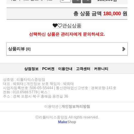
총 상품 금액
180,000
원
관심상품
선택하신 상품은 관리자에게 문의하세요.
상품리뷰
[0]
상점정보
PC버젼
이용안내
고객센터
커뮤니티
상호명 : 리틀타익스중앙점
대표 : 박희태 | 개인정보 보호 책임자 : 박희태
사업자등록번호 :506-05-55444 | 통신판매업신고번호 : 경북포항-141호
전화 : 010.6588.5778 | 팩스 :
주소 : 경북 포항시 북구 흥해읍 용전길 36
이용약관
|
개인정보처리방침
ⓒ리틀타익스중앙점 All rights reserved.
Make
Shop