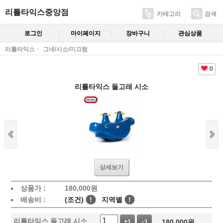
리틀타익스중앙점
카테고리
검색
로그인
마이페이지
장바구니
관심상품
리틀타익스
그네/시소/미끄럼
0
리틀타익스 돌고래 시소
상세보기
상품가 :
180,000
원
배송비 :
(조건)
!
지역별
!
리틀타익스 돌고래 시소
180,000
원
+1
-1