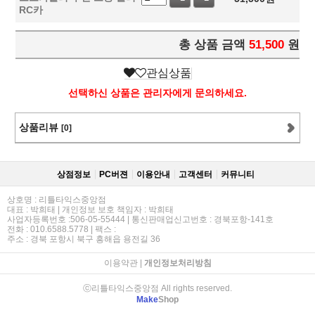
RC카
총 상품 금액
51,500
원
관심상품
선택하신 상품은 관리자에게 문의하세요.
상품리뷰
[0]
상점정보
PC버젼
이용안내
고객센터
커뮤니티
상호명 : 리틀타익스중앙점
대표 : 박희태 | 개인정보 보호 책임자 : 박희태
사업자등록번호 :506-05-55444 | 통신판매업신고번호 : 경북포항-141호
전화 : 010.6588.5778 | 팩스 :
주소 : 경북 포항시 북구 흥해읍 용전길 36
이용약관
|
개인정보처리방침
ⓒ리틀타익스중앙점 All rights reserved.
Make
Shop