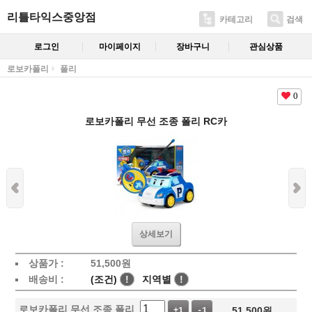
리틀타익스중앙점
카테고리
검색
로그인
마이페이지
장바구니
관심상품
로보카폴리
폴리
0
로보카폴리 무선 조종 폴리 RC카
상세보기
상품가 :
51,500
원
배송비 :
(조건)
!
지역별
!
로보카폴리 무선 조종 폴리
51,500
원
+1
-1