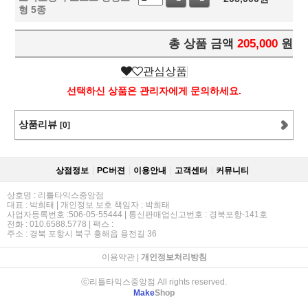
형 5종
총 상품 금액
205,000
원
관심상품
선택하신 상품은 관리자에게 문의하세요.
상품리뷰
[0]
상점정보
PC버젼
이용안내
고객센터
커뮤니티
상호명 : 리틀타익스중앙점
대표 : 박희태 | 개인정보 보호 책임자 : 박희태
사업자등록번호 :506-05-55444 | 통신판매업신고번호 : 경북포항-141호
전화 : 010.6588.5778 | 팩스 :
주소 : 경북 포항시 북구 흥해읍 용전길 36
이용약관
|
개인정보처리방침
ⓒ리틀타익스중앙점 All rights reserved.
Make
Shop