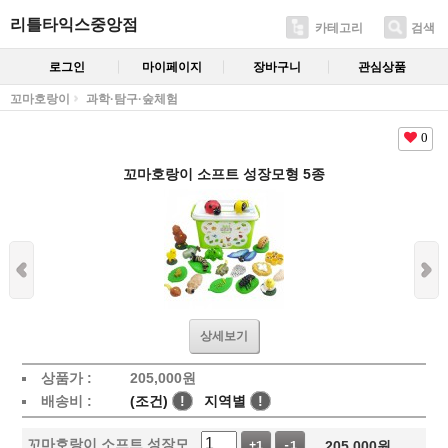
리틀타익스중앙점
카테고리
검색
로그인
마이페이지
장바구니
관심상품
꼬마호랑이
과학·탐구·숲체험
0
꼬마호랑이 소프트 성장모형 5종
상세보기
상품가 :
205,000
원
배송비 :
(조건)
!
지역별
!
꼬마호랑이 소프트 성장모
205,000
원
+1
-1