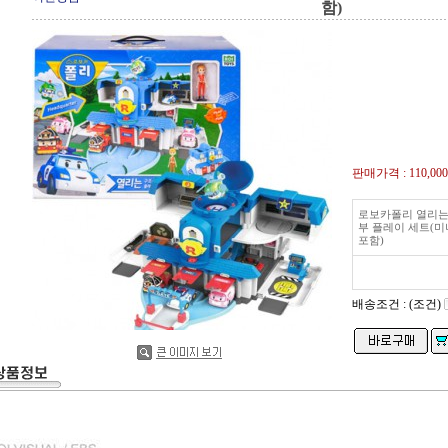
함)
판매가격 :
110,00
로보카폴리 열리는
부 플레이 세트(미
포함)
배송조건 : (조건)