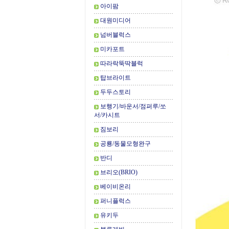
아이팜
대원미디어
넘버블럭스
미카포트
따라락뚝딱블럭
탑브라이트
두두스토리
보행기/바운서/점퍼루/쏘
서/카시트
짐보리
공룡/동물모형완구
반디
브리오(BRIO)
베이비온리
퍼니플럭스
유키두