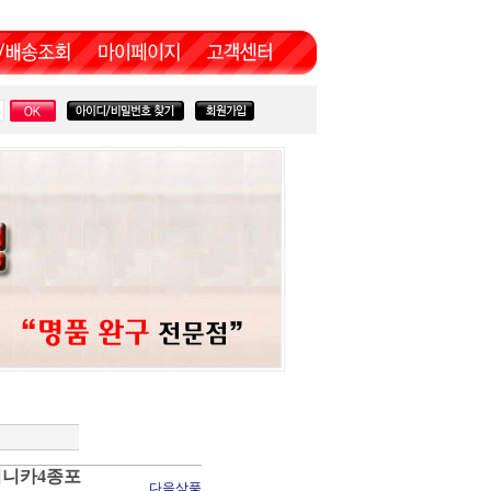
미니카4종포
다음상품