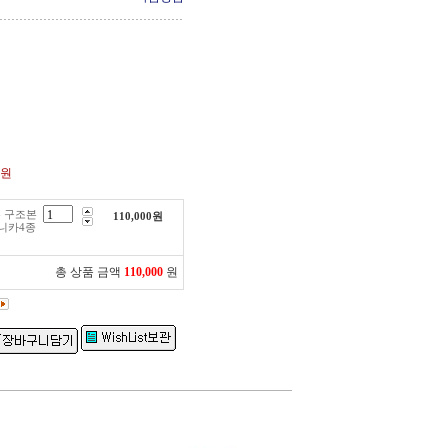
0원
 구조본
110,000
원
니카4종
총 상품 금액
110,000
원