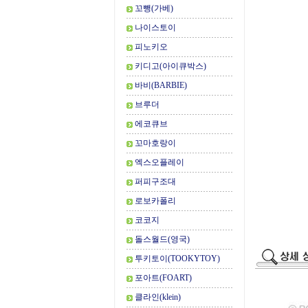
꼬뺑(가베)
나이스토이
피노키오
키디고(아이큐박스)
바비(BARBIE)
브루더
에코큐브
꼬마호랑이
엑스오플레이
퍼피구조대
로보카폴리
코코지
돌스월드(영국)
투키토이(TOOKYTOY)
포아트(FOART)
클라인(klein)