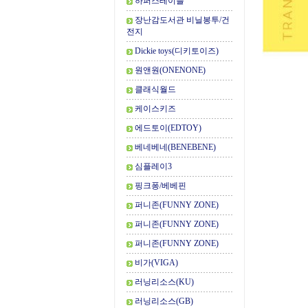
하퍼스테이블
장난감도서관 비닐봉투/건
전지
Dickie toys(디키토이즈)
원앤원(ONENONE)
클래식월드
케이스키즈
에드토이(EDTOY)
베네베네(BENEBENE)
심플레이3
핑크퐁/베베핀
퍼니존(FUNNY ZONE)
퍼니존(FUNNY ZONE)
퍼니존(FUNNY ZONE)
비가(VIGA)
러닝리소스(KU)
러닝리소스(GB)