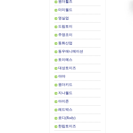
원더휠즈
미미월드
영실업
드림토이
주영조이
동화산업
동우애니메이션
토이예스
대성토이즈
야야
원더키드
지나월드
아이존
레드박스
로디(Rody)
한립토이즈