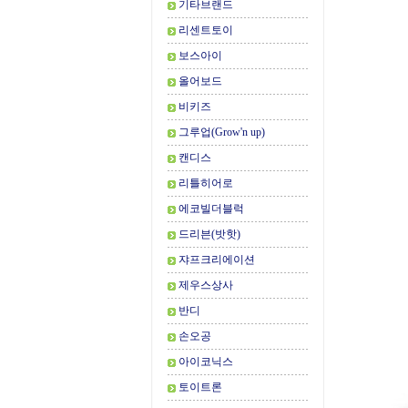
기타브랜드
리센트토이
보스아이
올어보드
비키즈
그루업(Grow'n up)
캔디스
리틀히어로
에코빌더블럭
드리븐(밧핫)
쟈프크리에이션
제우스상사
반디
손오공
아이코닉스
토이트론