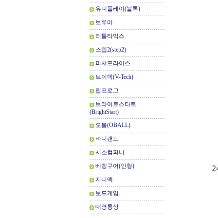
유니플레이(블록)
브루미
리틀타익스
스텝2(step2)
피셔프라이스
브이텍(V-Tech)
립프로그
브라이트스타트
(BrightStart)
오볼(OBALL)
바니랜드
시소컴퍼니
베렝구어(인형)
지니맥
보드게임
대영통상