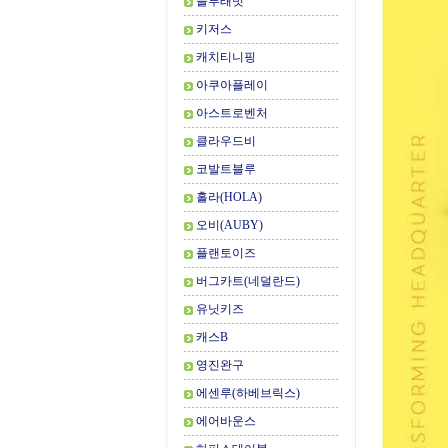
블루래빗
키저스
캐치티니핑
아쿠아플레이
아스트로벤처
클라우드비
코발트블루
홀라(HOLA)
오비(AUBY)
플랜토이즈
버그카트(네덜란드)
유닛키즈
캐스B
영진완구
에센루(하베브릭스)
에어바운스