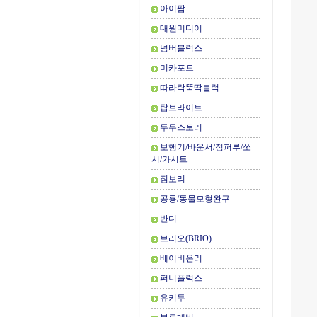
아이팜
대원미디어
넘버블럭스
미카포트
따라락뚝딱블럭
탑브라이트
두두스토리
보행기/바운서/점퍼루/쏘
서/카시트
짐보리
공룡/동물모형완구
반디
브리오(BRIO)
베이비온리
퍼니플럭스
유키두