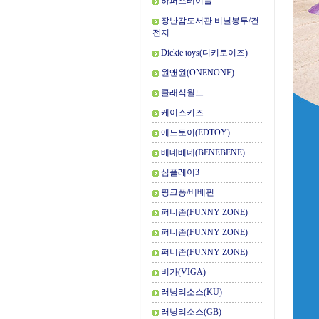
하퍼스테이블
장난감도서관 비닐봉투/건
전지
Dickie toys(디키토이즈)
원앤원(ONENONE)
클래식월드
케이스키즈
에드토이(EDTOY)
베네베네(BENEBENE)
심플레이3
핑크퐁/베베핀
퍼니존(FUNNY ZONE)
퍼니존(FUNNY ZONE)
퍼니존(FUNNY ZONE)
비가(VIGA)
러닝리소스(KU)
러닝리소스(GB)