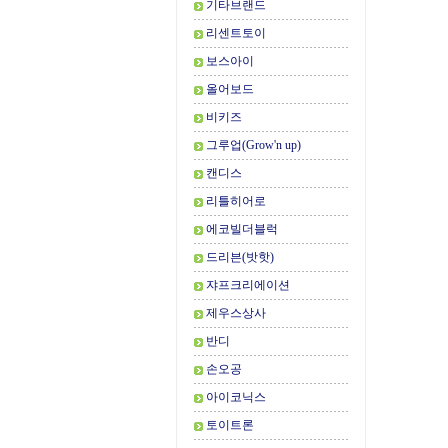
기타브랜드
리센트토이
보스아이
올어보드
비키즈
그루업(Grow'n up)
캔디스
리틀히어로
에코빌더블럭
드리븐(밧핫)
쟈프크리에이션
제우스상사
반디
손오공
아이코닉스
토이트론