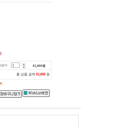
원
걸음마
82,000
원
총 상품 금액
82,000
원