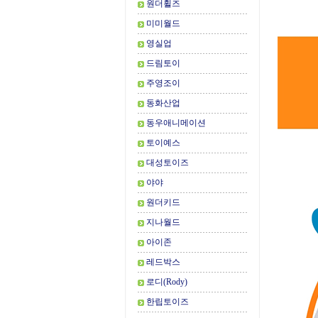
원더휠즈
미미월드
영실업
드림토이
주영조이
동화산업
동우애니메이션
토이예스
대성토이즈
야야
원더키드
지나월드
아이존
레드박스
로디(Rody)
한립토이즈