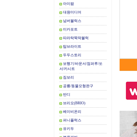
아이팜
대원미디어
넘버블럭스
미카포트
따라락뚝딱블럭
탑브라이트
두두스토리
보행기/바운서/점퍼루/쏘
서/카시트
짐보리
공룡/동물모형완구
반디
브리오(BRIO)
베이비온리
퍼니플럭스
유키두