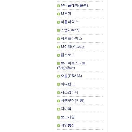
유니플레이(블록)
브루미
리틀타익스
스텝2(step2)
피셔프라이스
브이텍(V-Tech)
립프로그
브라이트스타트
(BrightStart)
오볼(OBALL)
바니랜드
시소컴퍼니
베렝구어(인형)
지니맥
보드게임
대영통상