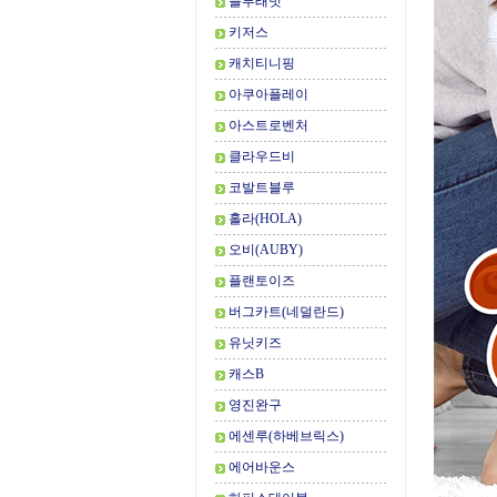
블루래빗
키저스
캐치티니핑
아쿠아플레이
아스트로벤처
클라우드비
코발트블루
홀라(HOLA)
오비(AUBY)
플랜토이즈
버그카트(네덜란드)
유닛키즈
캐스B
영진완구
에센루(하베브릭스)
에어바운스