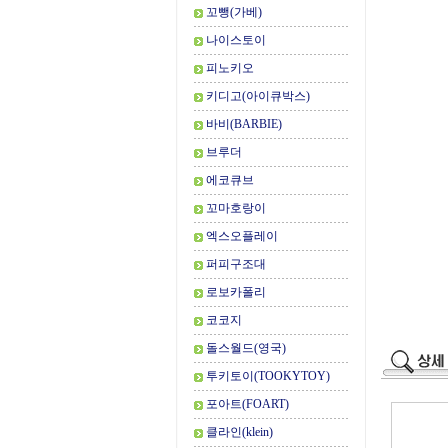
꼬뺑(가베)
나이스토이
피노키오
키디고(아이큐박스)
바비(BARBIE)
브루더
에코큐브
꼬마호랑이
엑스오플레이
퍼피구조대
로보카폴리
코코지
돌스월드(영국)
투키토이(TOOKYTOY)
포아트(FOART)
클라인(klein)