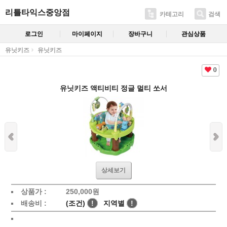
리틀타익스중앙점
카테고리
검색
로그인
마이페이지
장바구니
관심상품
유닛키즈
유닛키즈
0
유닛키즈 액티비티 정글 멀티 쏘서
상세보기
상품가 :
250,000
원
배송비 :
(조건)
!
지역별
!