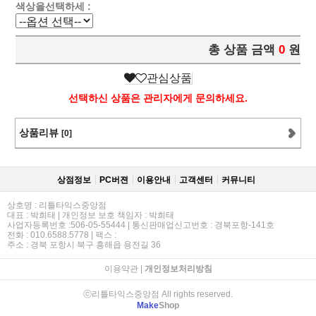
색상을선택하세 :
총 상품 금액
0
원
관심상품
선택하신 상품은 관리자에게 문의하세요.
상품리뷰
[0]
상점정보
PC버젼
이용안내
고객센터
커뮤니티
상호명 : 리틀타익스중앙점
대표 : 박희태 | 개인정보 보호 책임자 : 박희태
사업자등록번호 :506-05-55444 | 통신판매업신고번호 : 경북포항-141호
전화 : 010.6588.5778 | 팩스 :
주소 : 경북 포항시 북구 흥해읍 용전길 36
이용약관
|
개인정보처리방침
ⓒ리틀타익스중앙점 All rights reserved.
Make
Shop