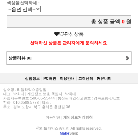
색상을선택하세 :
총 상품 금액
0
원
관심상품
선택하신 상품은 관리자에게 문의하세요.
상품리뷰
[0]
상점정보
PC버젼
이용안내
고객센터
커뮤니티
상호명 : 리틀타익스중앙점
대표 : 박희태 | 개인정보 보호 책임자 : 박희태
사업자등록번호 :506-05-55444 | 통신판매업신고번호 : 경북포항-141호
전화 : 010.6588.5778 | 팩스 :
주소 : 경북 포항시 북구 흥해읍 용전길 36
이용약관
|
개인정보처리방침
ⓒ리틀타익스중앙점 All rights reserved.
Make
Shop