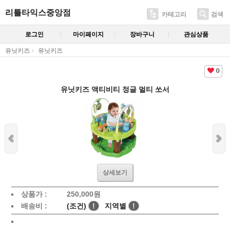
리틀타익스중앙점
카테고리
검색
로그인
마이페이지
장바구니
관심상품
유닛키즈
유닛키즈
0
유닛키즈 액티비티 정글 멀티 쏘서
상세보기
상품가 :
250,000
원
배송비 :
(조건)
!
지역별
!