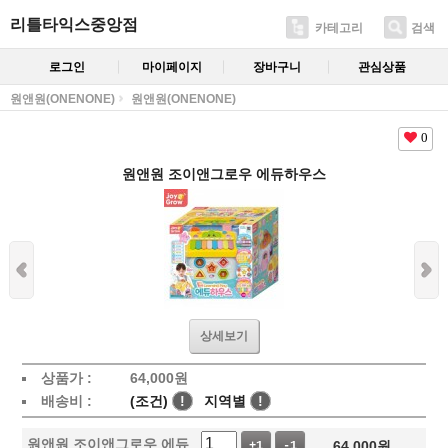
리틀타익스중앙점
카테고리
검색
로그인
마이페이지
장바구니
관심상품
원앤원(ONENONE)
원앤원(ONENONE)
0
원앤원 조이앤그로우 에듀하우스
상세보기
상품가 :
64,000
원
배송비 :
(조건)
!
지역별
!
원앤원 조이앤그로우 에듀
64,000
원
+1
-1