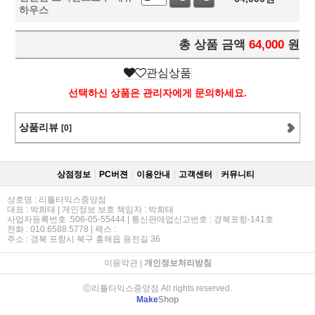
하우스
총 상품 금액
64,000
원
관심상품
선택하신 상품은 관리자에게 문의하세요.
상품리뷰
[0]
상점정보
PC버젼
이용안내
고객센터
커뮤니티
상호명 : 리틀타익스중앙점
대표 : 박희태 | 개인정보 보호 책임자 : 박희태
사업자등록번호 :506-05-55444 | 통신판매업신고번호 : 경북포항-141호
전화 : 010.6588.5778 | 팩스 :
주소 : 경북 포항시 북구 흥해읍 용전길 36
이용약관
|
개인정보처리방침
ⓒ리틀타익스중앙점 All rights reserved.
Make
Shop