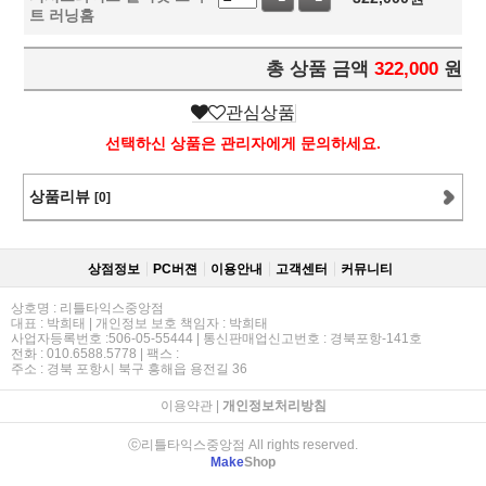
트 러닝홈
총 상품 금액
322,000
원
관심상품
선택하신 상품은 관리자에게 문의하세요.
상품리뷰
[0]
상점정보
PC버젼
이용안내
고객센터
커뮤니티
상호명 : 리틀타익스중앙점
대표 : 박희태 | 개인정보 보호 책임자 : 박희태
사업자등록번호 :506-05-55444 | 통신판매업신고번호 : 경북포항-141호
전화 : 010.6588.5778 | 팩스 :
주소 : 경북 포항시 북구 흥해읍 용전길 36
이용약관
|
개인정보처리방침
ⓒ리틀타익스중앙점 All rights reserved.
Make
Shop