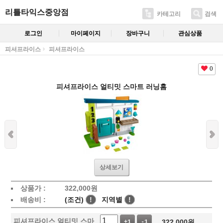
리틀타익스중앙점
카테고리
검색
로그인
마이페이지
장바구니
관심상품
피셔프라이스
피셔프라이스
0
피셔프라이스 얼티밋 스마트 러닝홈
상세보기
상품가 :
322,000
원
배송비 :
(조건)
!
지역별
!
피셔프라이스 얼티밋 스마
322,000
원
+1
-1