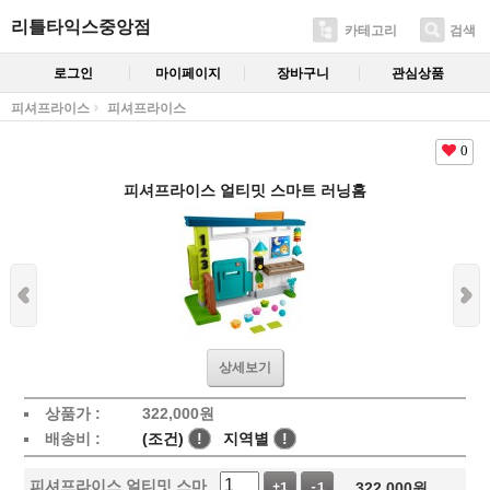
리틀타익스중앙점
카테고리
검색
로그인
마이페이지
장바구니
관심상품
피셔프라이스
피셔프라이스
0
피셔프라이스 얼티밋 스마트 러닝홈
상세보기
상품가 :
322,000
원
배송비 :
(조건)
!
지역별
!
피셔프라이스 얼티밋 스마
322,000
원
+1
-1