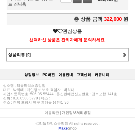
트 러닝홈
총 상품 금액
322,000
원
관심상품
선택하신 상품은 관리자에게 문의하세요.
상품리뷰
[0]
상점정보
PC버젼
이용안내
고객센터
커뮤니티
상호명 : 리틀타익스중앙점
대표 : 박희태 | 개인정보 보호 책임자 : 박희태
사업자등록번호 :506-05-55444 | 통신판매업신고번호 : 경북포항-141호
전화 : 010.6588.5778 | 팩스 :
주소 : 경북 포항시 북구 흥해읍 용전길 36
이용약관
|
개인정보처리방침
ⓒ리틀타익스중앙점 All rights reserved.
Make
Shop